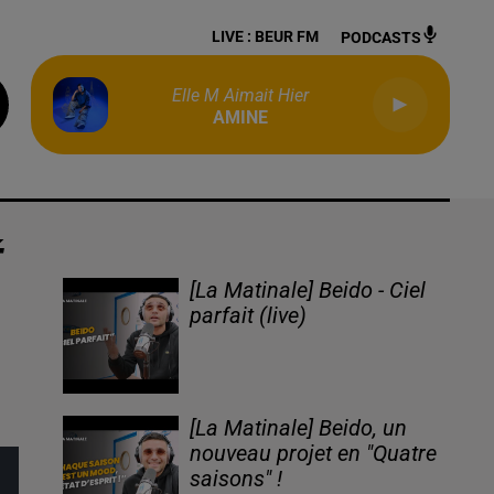
LIVE :
BEUR FM
PODCASTS
Elle M Aimait Hier
AMINE
É
[La Matinale] Beido - Ciel
parfait (live)
[La Matinale] Beido, un
nouveau projet en "Quatre
saisons" !