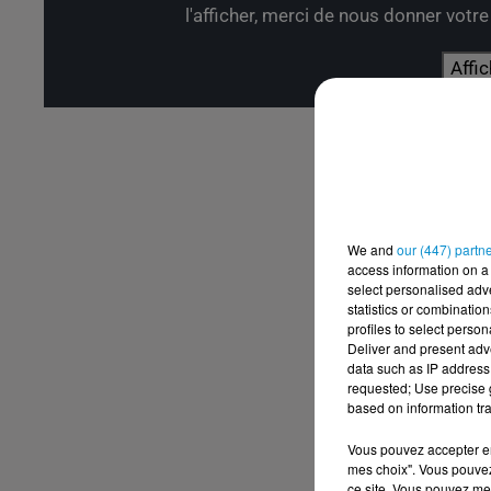
l'afficher, merci de nous donner votr
Affic
We and
our (447) partn
access information on a 
select personalised ad
statistics or combinatio
profiles to select person
Deliver and present adv
data such as IP address 
requested; Use precise g
based on information tra
Vous pouvez accepter en 
mes choix". Vous pouvez
ce site. Vous pouvez met