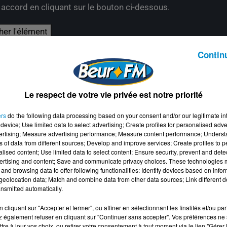
e accord en cliquant sur le bouton ci-dessous.
her l'élément
Contin
Le respect de votre vie privée est notre priorité
ers
do the following data processing based on your consent and/or our legitimate int
device; Use limited data to select advertising; Create profiles for personalised adver
vertising; Measure advertising performance; Measure content performance; Unders
ns of data from different sources; Develop and improve services; Create profiles to 
alised content; Use limited data to select content; Ensure security, prevent and detect
ertising and content; Save and communicate privacy choices. These technologies
and browsing data to offer following functionalities: Identify devices based on infor
eolocation data; Match and combine data from other data sources; Link different de
nsmitted automatically.
cliquant sur "Accepter et fermer", ou affiner en sélectionnant les finalités et/ou pa
 également refuser en cliquant sur "Continuer sans accepter". Vos préférences ne 
tre à jour vos choix, ou retirer votre consentement à tout moment via le lien "Gérer 