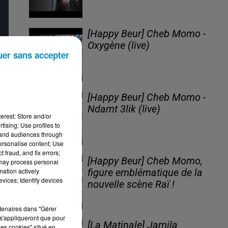
[Happy Beur] Cheb Momo -
Oxygène (live)
uer sans accepter
[Happy Beur] Cheb Momo -
Ndamt 3lik (live)
erest: Store and/or
tising; Use profiles to
tand audiences through
personalise content; Use
 fraud, and fix errors;
[Happy Beur] Cheb Momo,
 may process personal
mation actively
figure emblématique de la
vices; Identify devices
nouvelle scène Raï !
rtenaires dans "Gérer
s'appliqueront que pour
[La Matinale] Jamila
les cookies" situé en