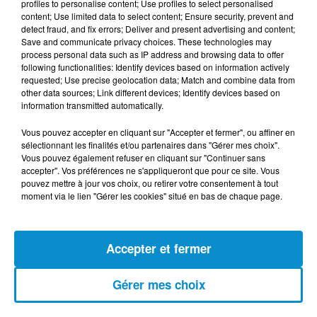
profiles to personalise content; Use profiles to select personalised
(live)
content; Use limited data to select content; Ensure security, prevent and
detect fraud, and fix errors; Deliver and present advertising and content;
Save and communicate privacy choices. These technologies may
process personal data such as IP address and browsing data to offer
following functionalities: Identify devices based on information actively
requested; Use precise geolocation data; Match and combine data from
other data sources; Link different devices; Identify devices based on
[Happy Beur] Cheb Momo - Ndamt 3lik
information transmitted automatically.
(live)
Vous pouvez accepter en cliquant sur "Accepter et fermer", ou affiner en
sélectionnant les finalités et/ou partenaires dans "Gérer mes choix".
Vous pouvez également refuser en cliquant sur "Continuer sans
accepter". Vos préférences ne s'appliqueront que pour ce site. Vous
pouvez mettre à jour vos choix, ou retirer votre consentement à tout
[Happy Beur] Cheb Momo, figure
moment via le lien "Gérer les cookies" situé en bas de chaque page.
emblématique de la nouvelle scène
Raï !
Accepter et fermer
[La Matinale] Jamila Zeghoudi,
Gérer mes choix
journaliste : "j’ai toujours...