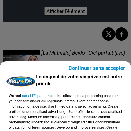
Afficher l'élément
[La Matinale] Beido - Ciel parfait (live)
Continuer sans accepter
Le respect de votre vie privée est notre
priorité
[La Matinale] Beido, un nouveau projet
We and
our (447) partners
do the following data processing based on
en "Quatre saisons" !
your consent and/or our legitimate interest: Store and/or access
information on a device; Use limited data to select advertising; Create
profiles for personalised advertising; Use profiles to select personalised
advertising; Measure advertising performance; Measure content
performance; Understand audiences through statistics or combinations
of data from different sources; Develop and improve services; Create
[Happy Beur] Cheb Momo - Oxygène