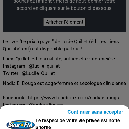
souhaitez l'afficher, merci de nous donner votre
accord en cliquant sur le bouton ci-dessous.
Afficher l'élément
Le livre "Le prix à payer" de Lucie Quillet (éd. Les Liens
Qui Libèrent) est disponible partout !
Lucie Quillet est journaliste, autrice et conférencière :
Instagram : @lucile_quillet
Twitter : @Lucile_Quillet
Nadia El Bouga est sage-femme et sexologue clinicienne
:
Facebook :
https://www.facebook.com/nadiaelbouga
Instagram : @nadia.elbouga
Continuer sans accepter
Le respect de votre vie privée est notre
priorité