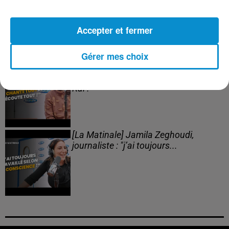
(live)
Accepter et fermer
Gérer mes choix
[Happy Beur] Cheb Momo, figure
emblématique de la nouvelle scène
Raï !
[La Matinale] Jamila Zeghoudi,
journaliste : "j’ai toujours...