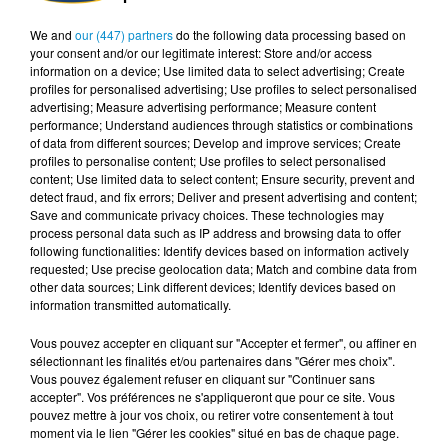
We and
our (447) partners
do the following data processing based on
[La Matinale] Beido - Ciel parfait (live)
your consent and/or our legitimate interest: Store and/or access
information on a device; Use limited data to select advertising; Create
profiles for personalised advertising; Use profiles to select personalised
advertising; Measure advertising performance; Measure content
performance; Understand audiences through statistics or combinations
of data from different sources; Develop and improve services; Create
profiles to personalise content; Use profiles to select personalised
[La Matinale] Beido, un nouveau projet
content; Use limited data to select content; Ensure security, prevent and
detect fraud, and fix errors; Deliver and present advertising and content;
en "Quatre saisons" !
Save and communicate privacy choices. These technologies may
process personal data such as IP address and browsing data to offer
following functionalities: Identify devices based on information actively
requested; Use precise geolocation data; Match and combine data from
other data sources; Link different devices; Identify devices based on
information transmitted automatically.
[Happy Beur] Cheb Momo - Oxygène
(live)
Vous pouvez accepter en cliquant sur "Accepter et fermer", ou affiner en
sélectionnant les finalités et/ou partenaires dans "Gérer mes choix".
Vous pouvez également refuser en cliquant sur "Continuer sans
accepter". Vos préférences ne s'appliqueront que pour ce site. Vous
pouvez mettre à jour vos choix, ou retirer votre consentement à tout
moment via le lien "Gérer les cookies" situé en bas de chaque page.
[Happy Beur] Cheb Momo - Ndamt 3lik