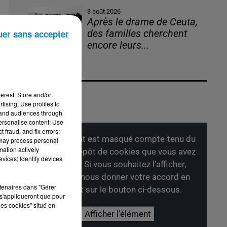
3 août 2026
Après le drame de Ceuta,
uer sans accepter
des familles cherchent
encore leurs...
erest: Store and/or
tising; Use profiles to
tand audiences through
personalise content; Use
on
 fraud, and fix errors;
Cet élément est masqué compte-tenu du
 may process personal
mation actively
refus du dépôt de cookies que vous avez
vices; Identify devices
exprimé. Si vous souhaitez l'afficher,
merci de nous donner votre accord en
rtenaires dans "Gérer
cliquant sur le bouton ci-dessous.
s'appliqueront que pour
à
les cookies" situé en
Afficher l'élément
et