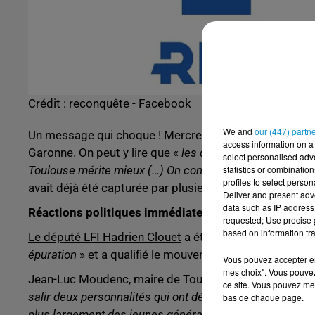
Crédit :
reconquête - Facebook
We and
our (447) partn
Un message qui choque ! Mercredi 3 septembre, un p
access information on a 
Garonne
. On peut y lire que «
les deux derniers recteur
select personalised ad
statistics or combinatio
Toulouse mérite mieux (…) On commence quand la Rec
profiles to select person
avait déjà été capturée par plusieurs élus.
Deliver and present adv
data such as IP address 
Réactions politiques immédiates
requested; Use precise g
based on information tra
Le député LFI Hadrien Clouet
a été le premier à réagir.
épuration
» et a qualifié le mouvement de «
Ku Klux Kla
Vous pouvez accepter en 
mes choix". Vous pouvez
Jean-Luc Moudenc, maire de Toulouse et président de 
ce site. Vous pouvez met
salir deux personnalités qui ont dédié leur vie professio
bas de chaque page.
plus largement des jeunes générations, par l’éducation !