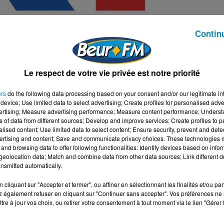
Contin
Le respect de votre vie privée est notre priorité
ers
do the following data processing based on your consent and/or our legitimate int
ost apparaît
sur la page Facebook de Reconquête Haute-
device; Use limited data to select advertising; Create profiles for personalised adver
s de l’académie de Toulouse sont d’origine maghrébine. (…)
vertising; Measure advertising performance; Measure content performance; Unders
ns of data from different sources; Develop and improve services; Create profiles to 
onquête du pays
». Supprimée dans l’après-midi, la publicati
alised content; Use limited data to select content; Ensure security, prevent and detect
ertising and content; Save and communicate privacy choices. These technologies
and browsing data to offer following functionalities: Identify devices based on infor
eolocation data; Match and combine data from other data sources; Link different de
nsmitted automatically.
 Sur X, il a dénoncé un parti «
néonazi qui appelle à leur
n de la Garonne
».
cliquant sur "Accepter et fermer", ou affiner en sélectionnant les finalités et/ou pa
 également refuser en cliquant sur "Continuer sans accepter". Vos préférences ne 
la Métropole, a lui aussi condamné ces propos. «
Ils visent 
tre à jour vos choix, ou retirer votre consentement à tout moment via le lien "Gérer 
nnelle à la promotion des savoirs, à l’élévation de nos enfants 
» a-t-il écrit. Il a salué les parcours de Mostafa Fourar et