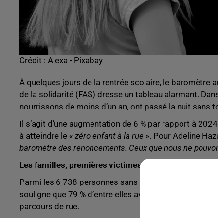
Crédit :
Alexa - Pixabay
À quelques jours de la rentrée scolaire,
le baromètre a
de la solidarité (FAS) dresse un tableau alarmant
. Dan
nourrissons de moins d’un an, ont passé la nuit sans t
Il s’agit d’une augmentation de 6 % par rapport à 202
à atteindre le
« zéro enfant à la rue
». Pour Adeline Haza
baromètre des renoncements. Ceux que nous ne pouvo
Les familles, premières victimes
Parmi les 6 738 personnes sans solution recensées, 60
souligne que 79 % d’entre elles avaient déjà dormi deho
parcours de rue.