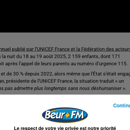
nnuel publié par l’UNICEF France et la Fédération des acteur
s la nuit du 18 au 19 août 2025, 2 159 enfants, dont 171
oit après l’appel de leurs parents au numéro d’urgence 115.
4 et de 30 % depuis 2022, alors même que l’État s’était enga
n, présidente de l’UNICEF France, la situation traduit «
un
ns pas admettre plus longtemps sans nous déshumaniser
».
Contin
 % étaient des familles, soit 4 036 personnes. La FAS
rs la veille de leur appel, preuve de l’ancrage croissant des
Le respect de votre vie privée est notre priorité