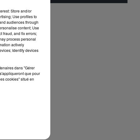
de
erest: Store and/or
tising; Use profiles to
tand audiences through
personalise content; Use
 fraud, and fix errors;
 may process personal
mation actively
vices; Identify devices
rtenaires dans "Gérer
s'appliqueront que pour
les cookies" situé en
ts