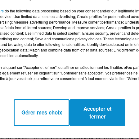
 touchées : 1 407 recensées cette année, soit une hausse 
ers
do the following data processing based on your consent and/or our legitimate int
s sans abri explose, confirmant les constats du Sénat et
device; Use limited data to select advertising; Create profiles for personalised adver
vertising; Measure advertising performance; Measure content performance; Unders
ns of data from different sources; Develop and improve services; Create profiles to 
rte
alised content; Use limited data to select content; Ensure security, prevent and detect
ertising and content; Save and communicate privacy choices. These technologies
ont en première ligne : Île-de-France, Auvergne-Rhône-Alpes,
and browsing data to offer following functionalities: Identify devices based on infor
eolocation data; Match and combine data from other data sources; Link different de
nsmitted automatically.
 plus inquiétant : près de 600 000 personnes y vivent sans
taient déjà sans solution en 2024, dont 330 de moins de 3
cliquant sur "Accepter et fermer", ou affiner en sélectionnant les finalités et/ou pa
 également refuser en cliquant sur "Continuer sans accepter". Vos préférences ne 
t précaire, aggravé par les cyclones et des expulsions
tre à jour vos choix, ou retirer votre consentement à tout moment via le lien "Gérer 
du parc d’hébergement. Si environ 203 000 places existent,
Accepter et
Gérer mes choix
ous-budgétisation fragilise les structures : il manquerait 250
fermer
aîne du logement qui est bloquée. La production de logemen
ives explosent : 24 556 ménages expulsés en 2024, soit 29 %