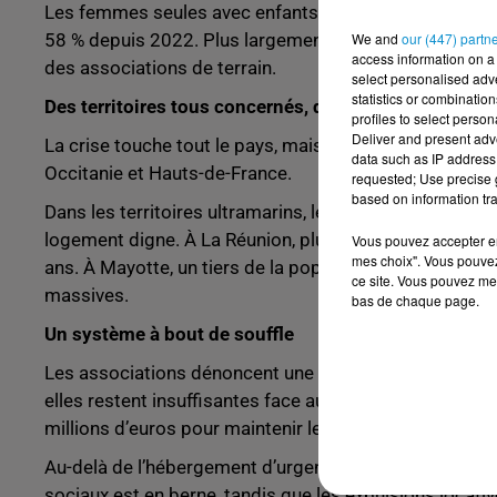
Les femmes seules avec enfants sont particulièrement
We and
our (447) partn
58 % depuis 2022. Plus largement, le nombre de femme
access information on a 
des associations de terrain.
select personalised ad
statistics or combinatio
Des territoires tous concernés, des Outre-mer en ale
profiles to select person
Deliver and present adv
La crise touche tout le pays, mais certaines régions s
data such as IP address 
Occitanie et Hauts-de-France.
requested; Use precise g
based on information tra
Dans les territoires ultramarins, le constat est encore
logement digne. À La Réunion, plus de 1 000 enfants é
Vous pouvez accepter en 
mes choix". Vous pouvez
ans. À Mayotte, un tiers de la population vit en habita
ce site. Vous pouvez met
massives.
bas de chaque page.
Un système à bout de souffle
Les associations dénoncent une saturation chronique 
elles restent insuffisantes face aux besoins. Pire, la s
millions d’euros pour maintenir le parc à flot en 2025.
Au-delà de l’hébergement d’urgence, c’est toute la ch
sociaux est en berne, tandis que les expulsions locat