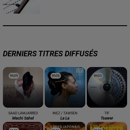
DERNIERS TITRES DIFFUSÉS
9h09
9h09
9h06
9h06
9h03
9h03
SAAD LAMJARRED
INEZ / TAWSEN
TIF
Machi Sahel
La La
Tsawer