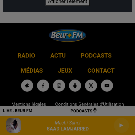
Afficher l'élément
RADIO
ACTU
PODCASTS
MÉDIAS
JEUX
CONTACT
Mentions légales
Conditions Générales d'Utilisation
LIVE :
BEUR FM
PODCASTS
Politique de confidentialité
Politique Cookies
Machi Sahel
SAAD LAMJARRED
Gestion des cookies
Plan du site