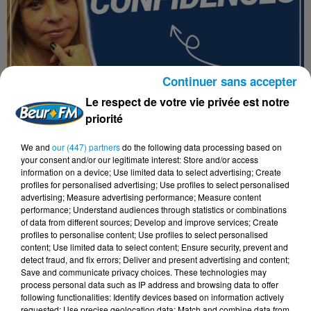
Continuer sans accepter
Le respect de votre vie privée est notre
priorité
We and
our (447) partners
do the following data processing based on
your consent and/or our legitimate interest: Store and/or access
information on a device; Use limited data to select advertising; Create
profiles for personalised advertising; Use profiles to select personalised
advertising; Measure advertising performance; Measure content
performance; Understand audiences through statistics or combinations
CONFIDENCES - 18/10/23
of data from different sources; Develop and improve services; Create
profiles to personalise content; Use profiles to select personalised
Confidences
content; Use limited data to select content; Ensure security, prevent and
detect fraud, and fix errors; Deliver and present advertising and content;
Save and communicate privacy choices. These technologies may
process personal data such as IP address and browsing data to offer
following functionalities: Identify devices based on information actively
requested; Use precise geolocation data; Match and combine data from