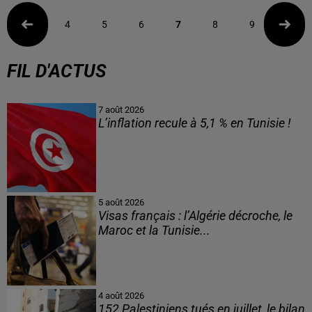
4
5
6
7
8
9
10
FIL D'ACTUS
7 août 2026
L’inflation recule à 5,1 % en Tunisie !
5 août 2026
Visas français : l’Algérie décroche, le
Maroc et la Tunisie...
4 août 2026
152 Palestiniens tués en juillet, le bilan