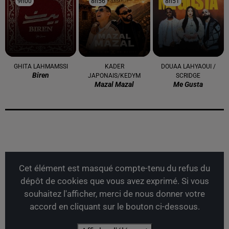
9h00
9h00
8h56
8h56
8h51
8h51
GHITA LAHMAMSSI
KADER
DOUAA LAHYAOUI /
Biren
JAPONAIS/KEDYM
SCRIDGE
Mazal Mazal
Me Gusta
Cet élément est masqué compte-tenu du refus du
dépôt de cookies que vous avez exprimé. Si vous
souhaitez l'afficher, merci de nous donner votre
accord en cliquant sur le bouton ci-dessous.