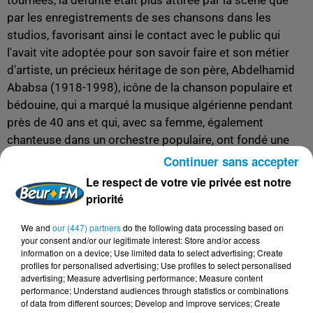
par les enregistrements de ses chansons dans les
studios, favorisant ainsi le contact avec le public qui
l'avait vite adoptée pour son savoir faire et son métier
d'artiste, un précieux héritage de son père, Abdelhamid
Ababsa (1918-1998), icône de la chanson populaire et
bédouine, qui a marqué la musique algérienne pendant
près de 40 ans et qui, avec sa femme, également
chanteuse dans un orchestre populaire, ont fondé une
famille d'artistes, avec Fella sa sœur, devenue star
Continuer sans accepter
internationale de la chanson, ses frères musiciens,
Le respect de votre vie privée est notre
Nadjib notamment, ou encore sa nièce Shérin qui a
priorité
intégré son orchestre.
We and
our (447) partners
do the following data processing based on
"Ha Chaoui", "Li Bghak Bghih", "Ya Dzair", "Mazalni ala
your consent and/or our legitimate interest: Store and/or access
didani" ou encore "Ya khti" et 18 chansons d'un Album de
information on a device; Use limited data to select advertising; Create
profiles for personalised advertising; Use profiles to select personalised
variétés, sorti en 2017, conçu dans les genres, naïli,
advertising; Measure advertising performance; Measure content
assimi, tergui, sahraoui et bédoui dont "Hizia", célèbre
performance; Understand audiences through statistics or combinations
of data from different sources; Develop and improve services; Create
chanson héritée de son père, sont quelques uns des