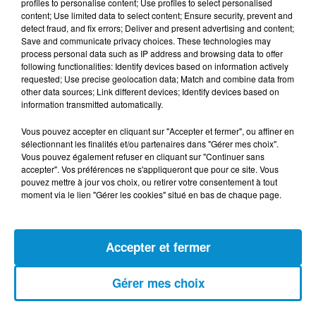
profiles to personalise content; Use profiles to select personalised
titres entonnés par la voix suave, présente et étoffée de
content; Use limited data to select content; Ensure security, prevent and
la défunte inscrits dans le grand répertoire de la chanson
detect fraud, and fix errors; Deliver and present advertising and content;
Save and communicate privacy choices. These technologies may
algérienne.
process personal data such as IP address and browsing data to offer
following functionalities: Identify devices based on information actively
Fervente défenseure de la chanson traditionnelle et
requested; Use precise geolocation data; Match and combine data from
populaire, Naïma Ababsa aura voué toute sa vie à
other data sources; Link different devices; Identify devices based on
l'enrichissement et à la promotion de la Culture
information transmitted automatically.
algérienne, elle aura laissé un legs important que les
Vous pouvez accepter en cliquant sur "Accepter et fermer", ou affiner en
jeunes générations pourront reprendre et méditer.
sélectionnant les finalités et/ou partenaires dans "Gérer mes choix".
Vous pouvez également refuser en cliquant sur "Continuer sans
accepter". Vos préférences ne s'appliqueront que pour ce site. Vous
pouvez mettre à jour vos choix, ou retirer votre consentement à tout
moment via le lien "Gérer les cookies" situé en bas de chaque page.
FIL D'ACTUS
Accepter et fermer
5 août 2026
Visas français : l’Algérie décroche, le
Maroc et la Tunisie...
Gérer mes choix