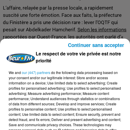
L’affaire, relayée par la presse locale, a rapidement
suscité une forte émotion. Face aux faits, la préfecture
du Finistère a pris une décision rare : lever l’OQTF qui
pesait sur Abdelkader Hamcherif.
Selon les informations
rapportées par Ouest-France
, les autorités ont parlé d’«
un acte de bravoure qui mérite reconnaissance
».
Continuer sans accepter
Le respect de votre vie privée est notre
Pour le technicien, cette annonce a eu l’effet d’un
priorité
immense soulagement. «
J’aime la Bretagne, je veux
continuer à travailler ici. Quand j’ai entendu que mon OQTF
We and
our (447) partners
do the following data processing based on
était levée, j’ai enfin respiré
», confie-t-il. Il peut désormais
your consent and/or our legitimate interest: Store and/or access
information on a device; Use limited data to select advertising; Create
envisager son avenir en France avec davantage de
profiles for personalised advertising; Use profiles to select personalised
sérénité.
advertising; Measure advertising performance; Measure content
performance; Understand audiences through statistics or combinations
Une commune émue et reconnaissante
of data from different sources; Develop and improve services; Create
profiles to personalise content; Use profiles to select personalised
À Tréméoc, l’histoire a marqué les habitants. Les
content; Use limited data to select content; Ensure security, prevent and
riverains n’ont pas manqué de saluer le courage de ce
detect fraud, and fix errors; Deliver and present advertising and content;
Save and communicate privacy choices. These technologies may
travailleur étranger, rappelant qu’il avait pris des risques
process personal data such as IP address and browsing data to offer