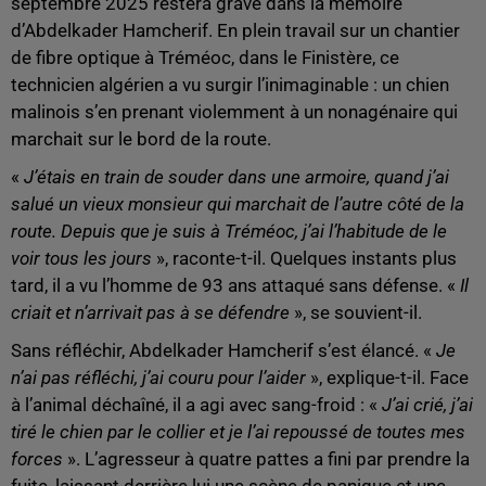
septembre 2025 restera gravé dans la mémoire
d’Abdelkader Hamcherif. En plein travail sur un chantier
de fibre optique à Tréméoc, dans le Finistère, ce
technicien algérien a vu surgir l’inimaginable : un chien
malinois s’en prenant violemment à un nonagénaire qui
marchait sur le bord de la route.
«
J’étais en train de souder dans une armoire, quand j’ai
salué un vieux monsieur qui marchait de l’autre côté de la
route. Depuis que je suis à Tréméoc, j’ai l’habitude de le
voir tous les jours
», raconte-t-il. Quelques instants plus
tard, il a vu l’homme de 93 ans attaqué sans défense. «
Il
criait et n’arrivait pas à se défendre
», se souvient-il.
Sans réfléchir, Abdelkader Hamcherif s’est élancé. «
Je
n’ai pas réfléchi, j’ai couru pour l’aider
», explique-t-il. Face
à l’animal déchaîné, il a agi avec sang-froid : «
J’ai crié, j’ai
tiré le chien par le collier et je l’ai repoussé de toutes mes
forces
». L’agresseur à quatre pattes a fini par prendre la