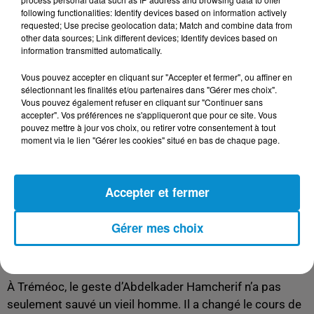
pour sauver une vie.
following functionalities: Identify devices based on information actively
requested; Use precise geolocation data; Match and combine data from
La victime, âgée de 93 ans, a été transportée par les
other data sources; Link different devices; Identify devices based on
secours. Selon ses proches, elle aurait confié que sans
information transmitted automatically.
l’intervention du technicien, elle ne serait «
plus là
Vous pouvez accepter en cliquant sur "Accepter et fermer", ou affiner en
aujourd’hui
».
sélectionnant les finalités et/ou partenaires dans "Gérer mes choix".
Vous pouvez également refuser en cliquant sur "Continuer sans
De son côté, Abdelkader Hamcherif refuse de se voir en
accepter". Vos préférences ne s'appliqueront que pour ce site. Vous
héros. «
Je suis content que ce monsieur soit encore en
pouvez mettre à jour vos choix, ou retirer votre consentement à tout
moment via le lien "Gérer les cookies" situé en bas de chaque page.
vie. C’est ça qui compte
», dit-il avec humilité.
Une histoire qui dépasse les faits-divers
Accepter et fermer
Au-delà de l’agression stoppée de justesse, cette
histoire illustre le paradoxe de certains parcours
Gérer mes choix
d’immigrés : des hommes et des femmes insérés,
travaillant et contribuant à la société, mais qui vivent
sous la menace permanente d’une expulsion.
À Tréméoc, le geste d’Abdelkader Hamcherif n’a pas
seulement sauvé un vieil homme. Il a changé le cours de