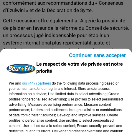
conformément aux recommandations du « Consensus
d'Ezulwini » et de la Déclaration de Syrte.
Cette occasion offre également à l'Algérie la possibilité
de plaider en faveur de la réforme du Conseil de sécurité,
un processus jugé indispensable pour établir un
système international plus représentatif, juste et
équilibré. Le contexte international actuel, marqué par
Continuer sans accepter
des crises multiples et des changements géopolitiques,
Le respect de votre vie privée est notre
ainsi que les menaces multidimensionnelles et
priorité
multiformes auxquelles le continent africain est
confronté, tels que le terrorisme, les guerres, les
We and
our (447) partners
do the following data processing based on
changements climatiques et les crises sanitaires,
your consent and/or our legitimate interest: Store and/or access
information on a device; Use limited data to select advertising; Create
énergétiques et alimentaires, soulignent l'importance de
profiles for personalised advertising; Use profiles to select personalised
cette réforme.
advertising; Measure advertising performance; Measure content
performance; Understand audiences through statistics or combinations
L’Algérie pour promouvoir la voix de la Ligue arabe au
of data from different sources; Develop and improve services; Create
sein du Conseil de sécurité
profiles to personalise content; Use profiles to select personalised
content; Use limited data to select content; Ensure security, prevent and
En outre, l'accès de l'Algérie au poste de membre non
detect fraud, and fix errors; Deliver and present advertising and content;