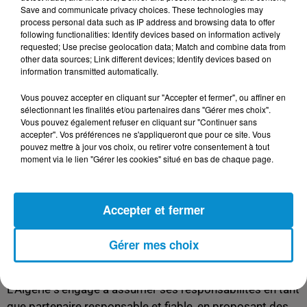
Save and communicate privacy choices. These technologies may
permanent au Conseil de sécurité est une occasion de
process personal data such as IP address and browsing data to offer
permettre à la Ligue arabe de retrouver sa place sur la
following functionalities: Identify devices based on information actively
scène internationale et de jouer un rôle fort et influent.
requested; Use precise geolocation data; Match and combine data from
other data sources; Link different devices; Identify devices based on
Face aux défis actuels et futurs, l'Algérie œuvrera pour
information transmitted automatically.
les aspirations des peuples arabes et la stabilité de la
Vous pouvez accepter en cliquant sur "Accepter et fermer", ou affiner en
région, des questions que le président de la République a
sélectionnant les finalités et/ou partenaires dans "Gérer mes choix".
défendues lors du Sommet arabe d'Alger.
Vous pouvez également refuser en cliquant sur "Continuer sans
accepter". Vos préférences ne s'appliqueront que pour ce site. Vous
Lors de sa visite au siège de l'ONU à New York, le
pouvez mettre à jour vos choix, ou retirer votre consentement à tout
moment via le lien "Gérer les cookies" situé en bas de chaque page.
ministre des Affaires étrangères et de la Communauté
nationale à l'étranger, Ahmed Attaf, a souligné
l'importance que le président Tebboune accorde au rôle
Accepter et fermer
vital de l'ONU. Il a réaffirmé l'engagement de l'Algérie à
soutenir les efforts de l'ONU en faveur des droits de
Gérer mes choix
l'homme, de la paix et de la sécurité internationale, ainsi
que du développement durable.
L'Algérie s'engage à assumer ses responsabilités en tant
que partenaire responsable et fiable, en proposant des