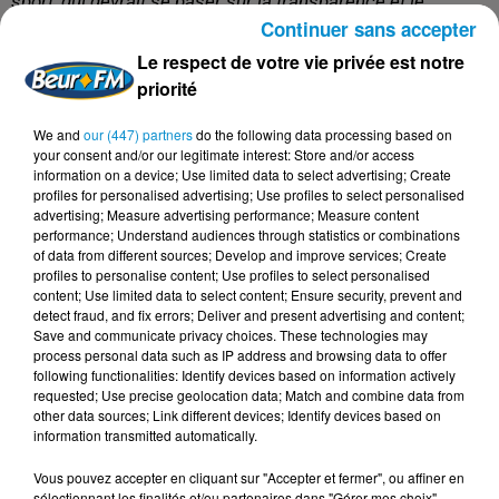
sport, qui devrait se baser sur la transparence et le
Continuer sans accepter
respect mutuel.
»
Le respect de votre vie privée est notre
Un combat pour toutes les femmes
priorité
Pour la native d'Aïn Sidi Ali, l’enjeu dépasse sa carrière
personnelle. «
Bien sûr. Je crois que mon cas a permis de
We and
our (447) partners
do the following data processing based on
your consent and/or our legitimate interest: Store and/or access
mettre en lumière les défis que les femmes affrontent
information on a device; Use limited data to select advertising; Create
dans le sport et les injustices qu’elles subissent parfois à
profiles for personalised advertising; Use profiles to select personalised
advertising; Measure advertising performance; Measure content
cause de la discrimination. Mon expérience a montré que
performance; Understand audiences through statistics or combinations
rester ferme et s’accrocher à la vérité peut finalement
of data from different sources; Develop and improve services; Create
conduire au succès, et que ceux qui veulent nuire aux
profiles to personalise content; Use profiles to select personalised
content; Use limited data to select content; Ensure security, prevent and
femmes ne briseront jamais leur détermination. Le travail
detect fraud, and fix errors; Deliver and present advertising and content;
acharné et la persévérance peuvent apporter justice et
Save and communicate privacy choices. These technologies may
process personal data such as IP address and browsing data to offer
améliorer le paysage sportif.
»
following functionalities: Identify devices based on information actively
requested; Use precise geolocation data; Match and combine data from
Elle regrette l’absence de soutien de certaines
other data sources; Link different devices; Identify devices based on
adversaires aux Jeux, mais garde l’esprit ouvert : «
Je
information transmitted automatically.
reste toujours ouverte au dialogue et à la communication,
Vous pouvez accepter en cliquant sur "Accepter et fermer", ou affiner en
car je crois que le sport est un pont de proximité et de
sélectionnant les finalités et/ou partenaires dans "Gérer mes choix".