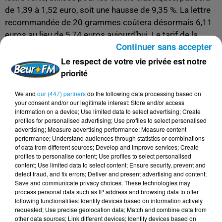
de 1,39 à 1,52 euro, soit une hausse de 9,35 %. La lettre
recommandée de 20 grammes coûtera désormais 6,11
euros au lieu de 5,74 euros aujourd’hui. Le tarif de la
Continuer sans accepter
lettre services plus, dédiée aux documents importants,
sera porté de 3,15 à 3,47 euros. Pour les envois urgents
Le respect de votre vie privée est notre
distribués le lendemain, l’e-lettre rouge verra son prix
priorité
grimper à 1,60 euro contre 1,49 euro actuellement. Enfin,
We and
our (447) partners
do the following data processing based on
le prix de la lettre internationale jusqu’à 20 grammes
your consent and/or our legitimate interest: Store and/or access
passera de 2,10 à 2,25 euros.
information on a device; Use limited data to select advertising; Create
profiles for personalised advertising; Use profiles to select personalised
En parallèle, les colis Colissimo expédiés par les
advertising; Measure advertising performance; Measure content
performance; Understand audiences through statistics or combinations
particuliers connaîtront une hausse moyenne de 3,4 %
of data from different sources; Develop and improve services; Create
sur toutes les destinations, qu’elles soient nationales ou
profiles to personalise content; Use profiles to select personalised
internationales.
content; Use limited data to select content; Ensure security, prevent and
detect fraud, and fix errors; Deliver and present advertising and content;
La Poste a aussi tenu à rappeler que les clients utilisant
Save and communicate privacy choices. These technologies may
process personal data such as IP address and browsing data to offer
son service en ligne «
MonTimbrenLigne
», qui permet
following functionalities: Identify devices based on information actively
d’imprimer ses timbres à domicile, bénéficieront de
requested; Use precise geolocation data; Match and combine data from
remises selon le poids de leur courrier, offrant ainsi un
other data sources; Link different devices; Identify devices based on