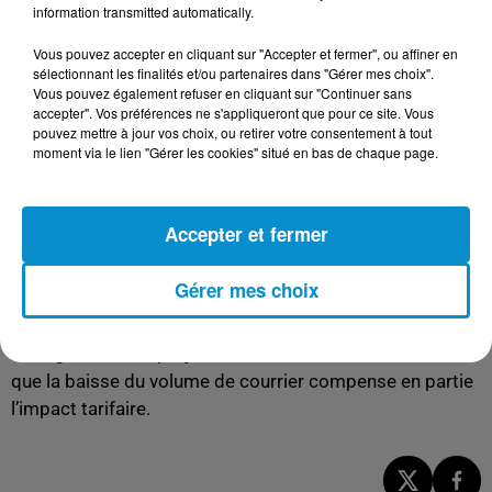
information transmitted automatically.
avantage tarifaire par rapport aux tarifs classiques.
Vous pouvez accepter en cliquant sur "Accepter et fermer", ou affiner en
Une hausse maîtrisée pour les ménages
sélectionnant les finalités et/ou partenaires dans "Gérer mes choix".
Vous pouvez également refuser en cliquant sur "Continuer sans
Malgré cette hausse générale, La Poste assure que le
accepter". Vos préférences ne s'appliqueront que pour ce site. Vous
budget annuel moyen des ménages pour les services
pouvez mettre à jour vos choix, ou retirer votre consentement à tout
postaux ne devrait pas augmenter. En 2025, les Français
moment via le lien "Gérer les cookies" situé en bas de chaque page.
consacraient en moyenne 28 euros par an à
l’affranchissement. Avec la diminution continue du
Accepter et fermer
nombre d’envois postaux, La Poste anticipe une baisse
de 6 % de cette dépense en 2026.
Gérer mes choix
Le groupe public explique ainsi que «
cette hausse des
prix n’entraînera pas d’augmentation du budget des
ménages
». Cette projection est fondée sur l’observation
que la baisse du volume de courrier compense en partie
l’impact tarifaire.