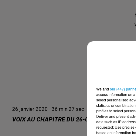
We and
our (447) partn
access information on a 
select personalised ad
statistics or combinatio
26 janvier 2020 - 36 min 27 sec
profiles to select person
Deliver and present adv
VOIX AU CHAPITRE DU 26-01-2020
data such as IP address 
requested; Use precise g
based on information tra