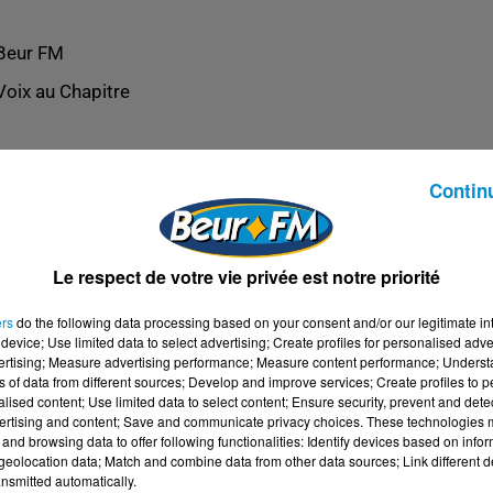
Beur FM
Voix au Chapitre
Contin
Le respect de votre vie privée est notre priorité
ers
do the following data processing based on your consent and/or our legitimate int
device; Use limited data to select advertising; Create profiles for personalised adver
vertising; Measure advertising performance; Measure content performance; Unders
ns of data from different sources; Develop and improve services; Create profiles to 
alised content; Use limited data to select content; Ensure security, prevent and detect
ertising and content; Save and communicate privacy choices. These technologies
and browsing data to offer following functionalities: Identify devices based on infor
eolocation data; Match and combine data from other data sources; Link different de
nsmitted automatically.