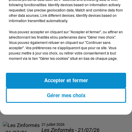
following functionalities: Identify devices based on information actively
24 juillet 2026
requested; Use precise geolocation data; Match and combine data from
Les Zinformés - 24/07/26
other data sources; Link different devices; Identify devices based on
information transmitted automatically.
Vous pouvez accepter en cliquant sur "Accepter et fermer", ou affiner en
sélectionnant les finalités et/ou partenaires dans "Gérer mes choix".
Vous pouvez également refuser en cliquant sur "Continuer sans
23 juillet 2026
accepter". Vos préférences ne s'appliqueront que pour ce site. Vous
Les Zinformés - 23/07/26
pouvez mettre à jour vos choix, ou retirer votre consentement à tout
moment via le lien "Gérer les cookies" situé en bas de chaque page.
Accepter et fermer
22 juillet 2026
Les Zinformés - 22/07/26
Gérer mes choix
21 juillet 2026
Les Zinformés - 21/07/26