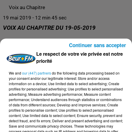
Voix au Chapitre
19 mai 2019 - 12 min 45 sec
VOIX AU CHAPITRE DU 19-05-2019
Continuer sans accepter
Voix au Chapitre
Le respect de votre vie privée est notre
priorité
We and
our (447) partners
do the following data processing based on
your consent and/or our legitimate interest: Store and/or access
information on a device; Use limited data to select advertising; Create
profiles for personalised advertising; Use profiles to select personalised
advertising; Measure advertising performance; Measure content
performance; Understand audiences through statistics or combinations
of data from different sources; Develop and improve services; Create
profiles to personalise content; Use profiles to select personalised
content; Use limited data to select content; Ensure security, prevent and
DERNIERS PODCASTS
detect fraud, and fix errors; Deliver and present advertising and content;
Save and communicate privacy choices. These technologies may
process personal data such as IP address and browsing data to offer