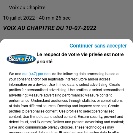
Voix au Chapitre
10 juillet 2022 - 40 min 26 sec
VOIX AU CHAPITRE DU 10-07-2022
Continuer sans accepter
Toute l'actualité culturelle !
Le respect de votre vie privée est notre
priorité
We and
our (447) partners
do the following data processing based on
your consent and/or our legitimate interest: Store and/or access
information on a device; Use limited data to select advertising; Create
profiles for personalised advertising; Use profiles to select personalised
advertising; Measure advertising performance; Measure content
performance; Understand audiences through statistics or combinations
of data from different sources; Develop and improve services; Create
profiles to personalise content; Use profiles to select personalised
content; Use limited data to select content; Ensure security, prevent and
DERNIERS PODCASTS
detect fraud, and fix errors; Deliver and present advertising and content;
Save and communicate privacy choices. These technologies may
process personal data such as IP address and browsing data to offer