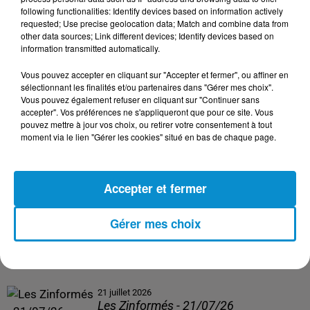
following functionalities: Identify devices based on information actively
24 juillet 2026
requested; Use precise geolocation data; Match and combine data from
Les Zinformés - 24/07/26
other data sources; Link different devices; Identify devices based on
information transmitted automatically.
Vous pouvez accepter en cliquant sur "Accepter et fermer", ou affiner en
sélectionnant les finalités et/ou partenaires dans "Gérer mes choix".
Vous pouvez également refuser en cliquant sur "Continuer sans
23 juillet 2026
accepter". Vos préférences ne s'appliqueront que pour ce site. Vous
Les Zinformés - 23/07/26
pouvez mettre à jour vos choix, ou retirer votre consentement à tout
moment via le lien "Gérer les cookies" situé en bas de chaque page.
Accepter et fermer
22 juillet 2026
Les Zinformés - 22/07/26
Gérer mes choix
21 juillet 2026
Les Zinformés - 21/07/26