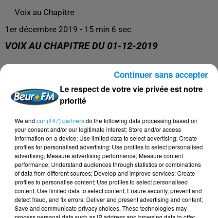
Voix au Chapitre
1er décembre 2019 - 15 min 6 sec
VOIX AU CHAPITRE DU 01-12-2019
Continuer sans accepter
Voix au Chapitre
Le respect de votre vie privée est notre
priorité
We and
our (447) partners
do the following data processing based on
your consent and/or our legitimate interest: Store and/or access
information on a device; Use limited data to select advertising; Create
profiles for personalised advertising; Use profiles to select personalised
advertising; Measure advertising performance; Measure content
performance; Understand audiences through statistics or combinations
of data from different sources; Develop and improve services; Create
profiles to personalise content; Use profiles to select personalised
content; Use limited data to select content; Ensure security, prevent and
DERNIERS PODCASTS
detect fraud, and fix errors; Deliver and present advertising and content;
Save and communicate privacy choices. These technologies may
process personal data such as IP address and browsing data to offer