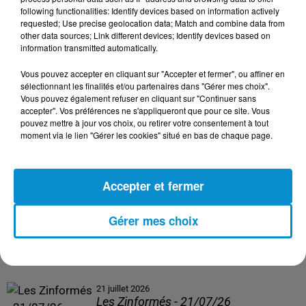
following functionalities: Identify devices based on information actively
24 juillet 2026
requested; Use precise geolocation data; Match and combine data from
Les Zinformés - 24/07/26
other data sources; Link different devices; Identify devices based on
information transmitted automatically.
Vous pouvez accepter en cliquant sur "Accepter et fermer", ou affiner en
sélectionnant les finalités et/ou partenaires dans "Gérer mes choix".
Vous pouvez également refuser en cliquant sur "Continuer sans
23 juillet 2026
accepter". Vos préférences ne s'appliqueront que pour ce site. Vous
Les Zinformés - 23/07/26
pouvez mettre à jour vos choix, ou retirer votre consentement à tout
moment via le lien "Gérer les cookies" situé en bas de chaque page.
Accepter et fermer
22 juillet 2026
Les Zinformés - 22/07/26
Gérer mes choix
21 juillet 2026
Les Zinformés - 21/07/26