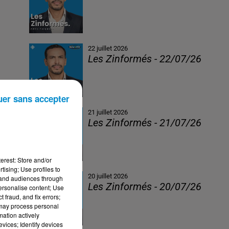
22 juillet 2026
Les Zinformés - 22/07/26
uer sans accepter
21 juillet 2026
Les Zinformés - 21/07/26
erest: Store and/or
tising; Use profiles to
20 juillet 2026
tand audiences through
Les Zinformés - 20/07/26
personalise content; Use
 fraud, and fix errors;
 may process personal
mation actively
vices; Identify devices