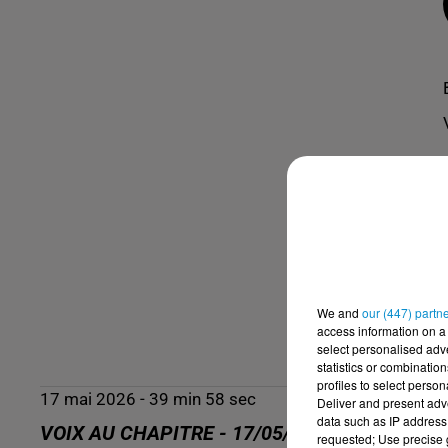
We and
our (447) partn
access information on a 
select personalised ad
statistics or combinatio
profiles to select person
17 mai 2026 - 39 min 58 sec
Deliver and present adv
data such as IP address 
VOIX AU CHAPITRE - 17/05/26 - SAMIA MES
requested; Use precise g