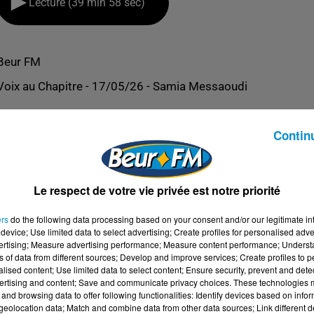
Lecture (39 min 58 sec)
Beur FM
Voix au Chapitre - 17/05/26 - Samia Messaoudi
Contin
Le respect de votre vie privée est notre priorité
ers
do the following data processing based on your consent and/or our legitimate int
device; Use limited data to select advertising; Create profiles for personalised adver
vertising; Measure advertising performance; Measure content performance; Unders
ns of data from different sources; Develop and improve services; Create profiles to 
alised content; Use limited data to select content; Ensure security, prevent and detect
ertising and content; Save and communicate privacy choices. These technologies
and browsing data to offer following functionalities: Identify devices based on infor
SAOUDI
eolocation data; Match and combine data from other data sources; Link different de