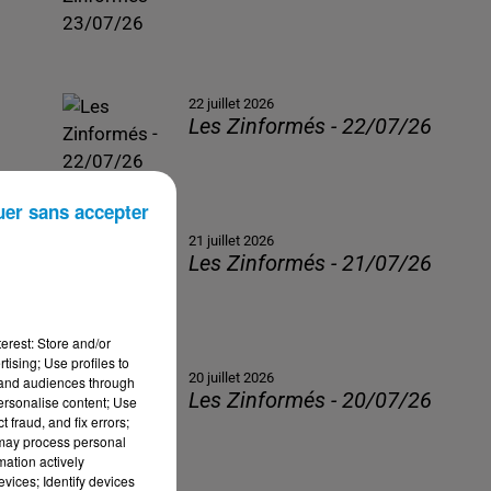
22 juillet 2026
Les Zinformés - 22/07/26
uer sans accepter
21 juillet 2026
Les Zinformés - 21/07/26
erest: Store and/or
tising; Use profiles to
20 juillet 2026
tand audiences through
Les Zinformés - 20/07/26
personalise content; Use
 fraud, and fix errors;
 may process personal
mation actively
vices; Identify devices