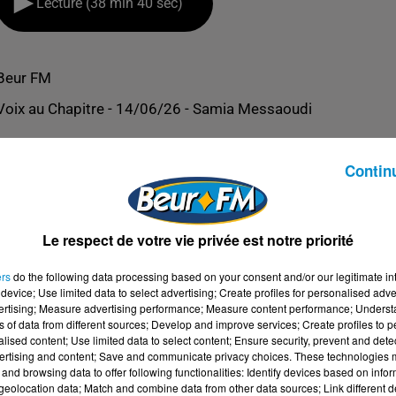
Lecture (38 min 40 sec)
Beur FM
Voix au Chapitre - 14/06/26 - Samia Messaoudi
Contin
Le respect de votre vie privée est notre priorité
ers
do the following data processing based on your consent and/or our legitimate int
device; Use limited data to select advertising; Create profiles for personalised adver
vertising; Measure advertising performance; Measure content performance; Unders
ns of data from different sources; Develop and improve services; Create profiles to 
alised content; Use limited data to select content; Ensure security, prevent and detect
ertising and content; Save and communicate privacy choices. These technologies
and browsing data to offer following functionalities: Identify devices based on infor
SAOUDI
eolocation data; Match and combine data from other data sources; Link different de