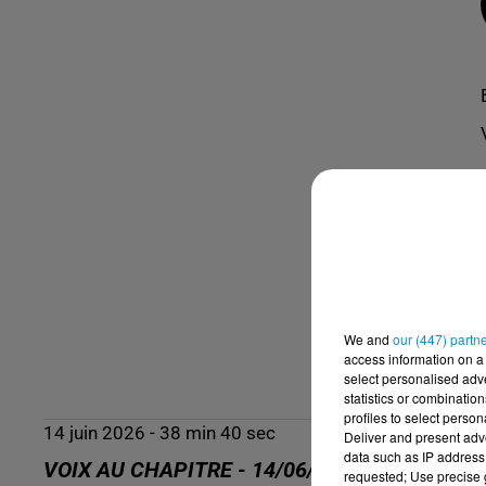
We and
our (447) partn
access information on a 
select personalised ad
statistics or combinatio
profiles to select person
14 juin 2026 - 38 min 40 sec
Deliver and present adv
data such as IP address 
VOIX AU CHAPITRE - 14/06/26 - SAMIA MES
requested; Use precise g