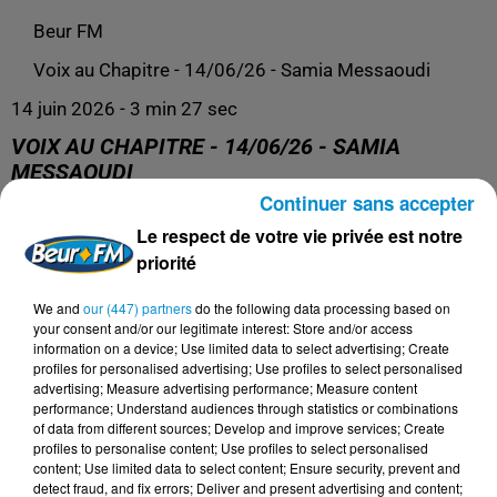
Beur FM
Voix au Chapitre - 14/06/26 - Samia Messaoudi
14 juin 2026 - 3 min 27 sec
VOIX AU CHAPITRE - 14/06/26 - SAMIA
MESSAOUDI
Continuer sans accepter
Le respect de votre vie privée est notre
Voix au Chapitre
priorité
We and
our (447) partners
do the following data processing based on
your consent and/or our legitimate interest: Store and/or access
information on a device; Use limited data to select advertising; Create
profiles for personalised advertising; Use profiles to select personalised
advertising; Measure advertising performance; Measure content
performance; Understand audiences through statistics or combinations
of data from different sources; Develop and improve services; Create
profiles to personalise content; Use profiles to select personalised
content; Use limited data to select content; Ensure security, prevent and
detect fraud, and fix errors; Deliver and present advertising and content;