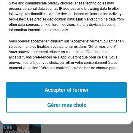
Save and communicate privacy choices. These technologies may
DERNIERS PODCASTS
process personal data such as IP address and browsing data to offer
following functionalities: Identify devices based on information actively
requested; Use precise geolocation data; Match and combine data from
other data sources; Link different devices; Identify devices based on
24 juillet 2026
information transmitted automatically.
Les Zinformés - 24/07/26
Vous pouvez accepter en cliquant sur "Accepter et fermer", ou affiner en
sélectionnant les finalités et/ou partenaires dans "Gérer mes choix".
Vous pouvez également refuser en cliquant sur "Continuer sans
accepter". Vos préférences ne s'appliqueront que pour ce site. Vous
pouvez mettre à jour vos choix, ou retirer votre consentement à tout
23 juillet 2026
moment via le lien "Gérer les cookies" situé en bas de chaque page.
Les Zinformés - 23/07/26
Accepter et fermer
Gérer mes choix
22 juillet 2026
Les Zinformés - 22/07/26