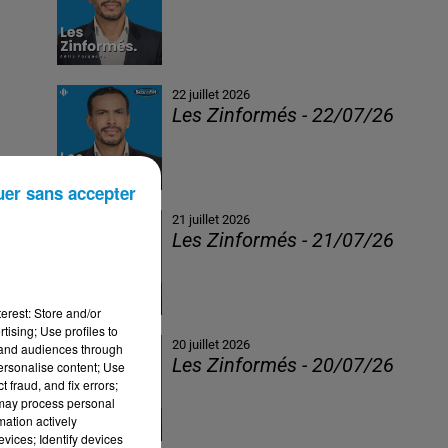
22 juillet 2026
Les Zinformés - 22/07/26
uer sans accepter
21 juillet 2026
Les Zinformés - 21/07/26
erest: Store and/or
tising; Use profiles to
20 juillet 2026
tand audiences through
Les Zinformés - 20/07/26
personalise content; Use
 fraud, and fix errors;
 may process personal
mation actively
vices; Identify devices