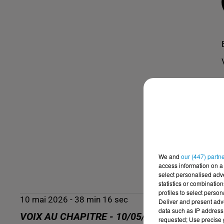
We and
our (447) partn
access information on a 
select personalised ad
statistics or combinatio
profiles to select person
10 mai 2026 - 38 min 16 sec
Deliver and present adv
data such as IP address 
VOIX AU CHAPITRE - 10/05/26 - SAMIA MES
requested; Use precise g