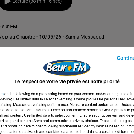
Lecture (38 min 16 sec)
Beur FM
Voix au Chapitre - 10/05/26 - Samia Messaoudi
Contin
Le respect de votre vie privée est notre priorité
ers
do the following data processing based on your consent and/or our legitimate int
device; Use limited data to select advertising; Create profiles for personalised adver
vertising; Measure advertising performance; Measure content performance; Unders
ns of data from different sources; Develop and improve services; Create profiles to 
alised content; Use limited data to select content; Ensure security, prevent and detect
ertising and content; Save and communicate privacy choices. These technologies
and browsing data to offer following functionalities: Identify devices based on infor
SAOUDI
eolocation data; Match and combine data from other data sources; Link different de