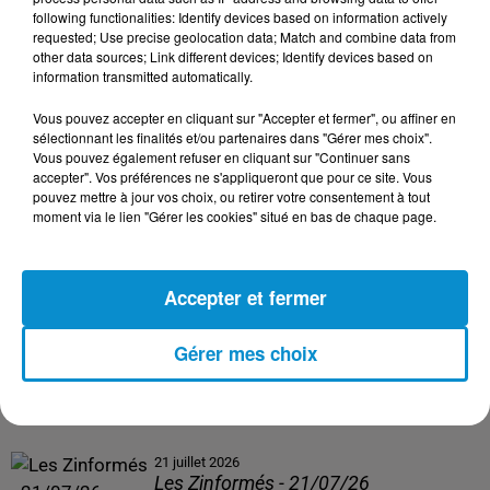
following functionalities: Identify devices based on information actively
24 juillet 2026
requested; Use precise geolocation data; Match and combine data from
Les Zinformés - 24/07/26
other data sources; Link different devices; Identify devices based on
information transmitted automatically.
Vous pouvez accepter en cliquant sur "Accepter et fermer", ou affiner en
sélectionnant les finalités et/ou partenaires dans "Gérer mes choix".
Vous pouvez également refuser en cliquant sur "Continuer sans
23 juillet 2026
accepter". Vos préférences ne s'appliqueront que pour ce site. Vous
Les Zinformés - 23/07/26
pouvez mettre à jour vos choix, ou retirer votre consentement à tout
moment via le lien "Gérer les cookies" situé en bas de chaque page.
Accepter et fermer
22 juillet 2026
Les Zinformés - 22/07/26
Gérer mes choix
21 juillet 2026
Les Zinformés - 21/07/26