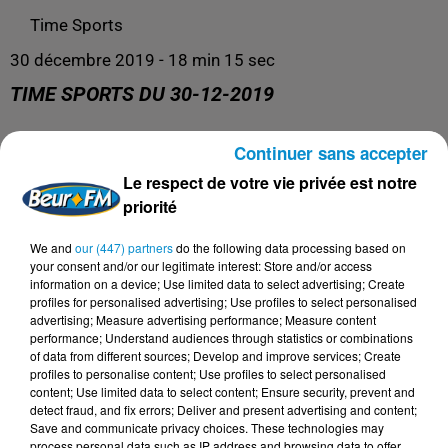
Time Sports
30 décembre 2019 - 18 min 15 sec
TIME SPORTS DU 30-12-2019
Continuer sans accepter
Time Sports
Le respect de votre vie privée est notre
priorité
We and
our (447) partners
do the following data processing based on
your consent and/or our legitimate interest: Store and/or access
information on a device; Use limited data to select advertising; Create
profiles for personalised advertising; Use profiles to select personalised
advertising; Measure advertising performance; Measure content
performance; Understand audiences through statistics or combinations
of data from different sources; Develop and improve services; Create
profiles to personalise content; Use profiles to select personalised
content; Use limited data to select content; Ensure security, prevent and
DERNIERS PODCASTS
detect fraud, and fix errors; Deliver and present advertising and content;
Save and communicate privacy choices. These technologies may
process personal data such as IP address and browsing data to offer