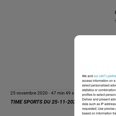
We and
our (447) partn
access information on a 
select personalised ad
statistics or combinatio
25 novembre 2020 - 47 min 49 sec
profiles to select person
Deliver and present adv
TIME SPORTS DU 25-11-2020
data such as IP address 
requested; Use precise g
based on information tra