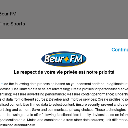
Beur FM
Time Sports
Contin
Le respect de votre vie privée est notre priorité
ers
do the following data processing based on your consent and/or our legitimate int
device; Use limited data to select advertising; Create profiles for personalised adver
vertising; Measure advertising performance; Measure content performance; Unders
ns of data from different sources; Develop and improve services; Create profiles to 
alised content; Use limited data to select content; Ensure security, prevent and detect
ertising and content; Save and communicate privacy choices. These technologies
and browsing data to offer following functionalities: Identify devices based on infor
eolocation data; Match and combine data from other data sources; Link different de
nsmitted automatically.