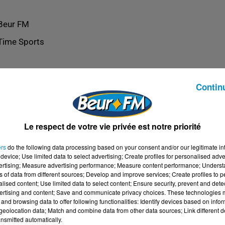
Beur FM
Time Sports
Contin
Le respect de votre vie privée est notre priorité
ers
do the following data processing based on your consent and/or our legitimate int
device; Use limited data to select advertising; Create profiles for personalised adver
vertising; Measure advertising performance; Measure content performance; Unders
ns of data from different sources; Develop and improve services; Create profiles to 
alised content; Use limited data to select content; Ensure security, prevent and detect
ertising and content; Save and communicate privacy choices. These technologies
and browsing data to offer following functionalities: Identify devices based on infor
eolocation data; Match and combine data from other data sources; Link different de
nsmitted automatically.