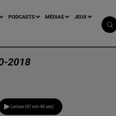
PODCASTS
MÉDIAS
JEUX
0-2018
Lecture (47 min 46 sec)