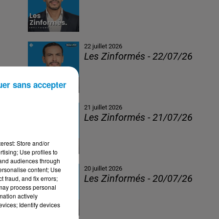
22 juillet 2026
Les Zinformés - 22/07/26
uer sans accepter
21 juillet 2026
Les Zinformés - 21/07/26
erest: Store and/or
tising; Use profiles to
tand audiences through
20 juillet 2026
personalise content; Use
Les Zinformés - 20/07/26
 fraud, and fix errors;
 may process personal
mation actively
vices; Identify devices