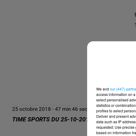
We and
our (447) partn
access information on a 
select personalised ad
statistics or combinatio
25 octobre 2018 - 47 min 46 sec
profiles to select person
Deliver and present adv
TIME SPORTS DU 25-10-2018
data such as IP address 
requested; Use precise g
based on information tra