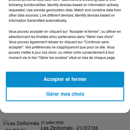
following functionalities: Identify devices based on information actively
24 juillet 2026
requested; Use precise geolocation data; Match and combine data from
Les Zinformés - 24/07/26
other data sources; Link different devices; Identify devices based on
information transmitted automatically.
Vous pouvez accepter en cliquant sur "Accepter et fermer", ou affiner en
sélectionnant les finalités et/ou partenaires dans "Gérer mes choix".
Vous pouvez également refuser en cliquant sur "Continuer sans
23 juillet 2026
accepter". Vos préférences ne s'appliqueront que pour ce site. Vous
Les Zinformés - 23/07/26
pouvez mettre à jour vos choix, ou retirer votre consentement à tout
moment via le lien "Gérer les cookies" situé en bas de chaque page.
Accepter et fermer
22 juillet 2026
Les Zinformés - 22/07/26
Gérer mes choix
21 juillet 2026
Les Zinformés - 21/07/26