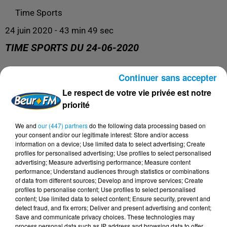
Time Sports
24 juin 2020 - 43 min 49 sec
TIME SPORTS DU 24-06-2020
Continuer sans accepter
Time Sports
Le respect de votre vie privée est notre
priorité
We and
our (447) partners
do the following data processing based on
your consent and/or our legitimate interest: Store and/or access
information on a device; Use limited data to select advertising; Create
profiles for personalised advertising; Use profiles to select personalised
advertising; Measure advertising performance; Measure content
performance; Understand audiences through statistics or combinations
of data from different sources; Develop and improve services; Create
profiles to personalise content; Use profiles to select personalised
content; Use limited data to select content; Ensure security, prevent and
DERNIERS PODCASTS
detect fraud, and fix errors; Deliver and present advertising and content;
Save and communicate privacy choices. These technologies may
process personal data such as IP address and browsing data to offer