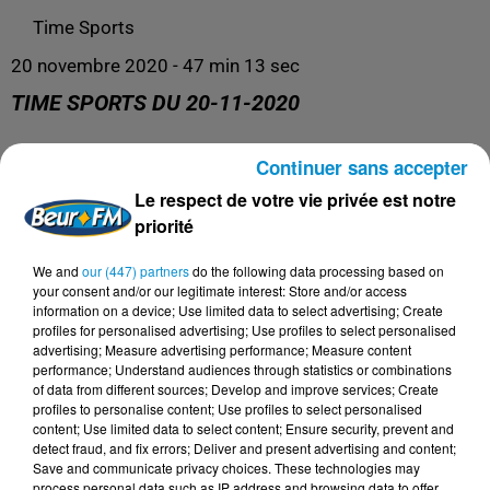
Time Sports
20 novembre 2020 - 47 min 13 sec
TIME SPORTS DU 20-11-2020
Continuer sans accepter
Time Sports
Le respect de votre vie privée est notre
priorité
We and
our (447) partners
do the following data processing based on
your consent and/or our legitimate interest: Store and/or access
information on a device; Use limited data to select advertising; Create
profiles for personalised advertising; Use profiles to select personalised
advertising; Measure advertising performance; Measure content
performance; Understand audiences through statistics or combinations
of data from different sources; Develop and improve services; Create
profiles to personalise content; Use profiles to select personalised
content; Use limited data to select content; Ensure security, prevent and
DERNIERS PODCASTS
detect fraud, and fix errors; Deliver and present advertising and content;
Save and communicate privacy choices. These technologies may
process personal data such as IP address and browsing data to offer