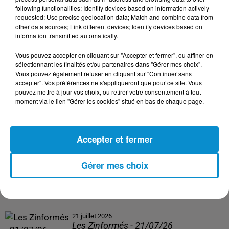
following functionalities: Identify devices based on information actively
24 juillet 2026
requested; Use precise geolocation data; Match and combine data from
Les Zinformés - 24/07/26
other data sources; Link different devices; Identify devices based on
information transmitted automatically.
Vous pouvez accepter en cliquant sur "Accepter et fermer", ou affiner en
sélectionnant les finalités et/ou partenaires dans "Gérer mes choix".
Vous pouvez également refuser en cliquant sur "Continuer sans
23 juillet 2026
accepter". Vos préférences ne s'appliqueront que pour ce site. Vous
Les Zinformés - 23/07/26
pouvez mettre à jour vos choix, ou retirer votre consentement à tout
moment via le lien "Gérer les cookies" situé en bas de chaque page.
Accepter et fermer
22 juillet 2026
Les Zinformés - 22/07/26
Gérer mes choix
21 juillet 2026
Les Zinformés - 21/07/26