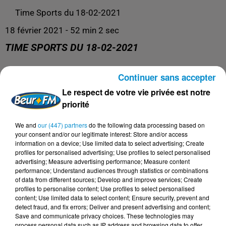
Time Sports du 18-02-2021
18 février 2021 - 52 min 2 sec
TIME SPORTS DU 18-02-2021
Continuer sans accepter
Time Sports
Le respect de votre vie privée est notre
priorité
We and
our (447) partners
do the following data processing based on
your consent and/or our legitimate interest: Store and/or access
information on a device; Use limited data to select advertising; Create
profiles for personalised advertising; Use profiles to select personalised
advertising; Measure advertising performance; Measure content
performance; Understand audiences through statistics or combinations
of data from different sources; Develop and improve services; Create
profiles to personalise content; Use profiles to select personalised
content; Use limited data to select content; Ensure security, prevent and
DERNIERS PODCASTS
detect fraud, and fix errors; Deliver and present advertising and content;
Save and communicate privacy choices. These technologies may
process personal data such as IP address and browsing data to offer