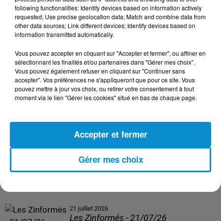
following functionalities: Identify devices based on information actively
24 juillet 2026
requested; Use precise geolocation data; Match and combine data from
Les Zinformés - 24/07/26
other data sources; Link different devices; Identify devices based on
information transmitted automatically.
Vous pouvez accepter en cliquant sur "Accepter et fermer", ou affiner en
sélectionnant les finalités et/ou partenaires dans "Gérer mes choix".
Vous pouvez également refuser en cliquant sur "Continuer sans
23 juillet 2026
accepter". Vos préférences ne s'appliqueront que pour ce site. Vous
Les Zinformés - 23/07/26
pouvez mettre à jour vos choix, ou retirer votre consentement à tout
moment via le lien "Gérer les cookies" situé en bas de chaque page.
Accepter et fermer
22 juillet 2026
Les Zinformés - 22/07/26
Gérer mes choix
21 juillet 2026
Les Zinformés - 21/07/26