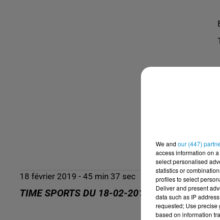
We and
our (447) partn
access information on a 
select personalised ad
statistics or combinatio
18 février 2019 - 45 min 37 sec
profiles to select person
Deliver and present adv
TIME SPORTS DU 18-02-2019
data such as IP address 
requested; Use precise g
based on information tra