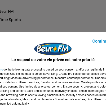
Beur FM
Time Sports
Contin
Le respect de votre vie privée est notre priorité
ers
do the following data processing based on your consent and/or our legitimate int
device; Use limited data to select advertising; Create profiles for personalised adver
vertising; Measure advertising performance; Measure content performance; Unders
ns of data from different sources; Develop and improve services; Create profiles to 
alised content; Use limited data to select content; Ensure security, prevent and detect
ertising and content; Save and communicate privacy choices. These technologies
and browsing data to offer following functionalities: Identify devices based on infor
eolocation data; Match and combine data from other data sources; Link different de
nsmitted automatically.