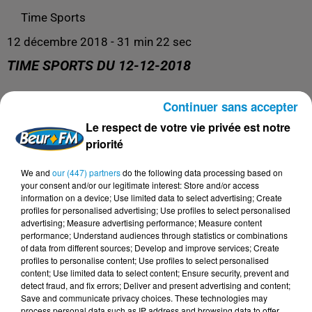
Time Sports
12 décembre 2018 - 31 min 22 sec
TIME SPORTS DU 12-12-2018
Continuer sans accepter
Time Sports
Le respect de votre vie privée est notre
priorité
We and
our (447) partners
do the following data processing based on
your consent and/or our legitimate interest: Store and/or access
information on a device; Use limited data to select advertising; Create
profiles for personalised advertising; Use profiles to select personalised
advertising; Measure advertising performance; Measure content
performance; Understand audiences through statistics or combinations
of data from different sources; Develop and improve services; Create
profiles to personalise content; Use profiles to select personalised
content; Use limited data to select content; Ensure security, prevent and
DERNIERS PODCASTS
detect fraud, and fix errors; Deliver and present advertising and content;
Save and communicate privacy choices. These technologies may
process personal data such as IP address and browsing data to offer