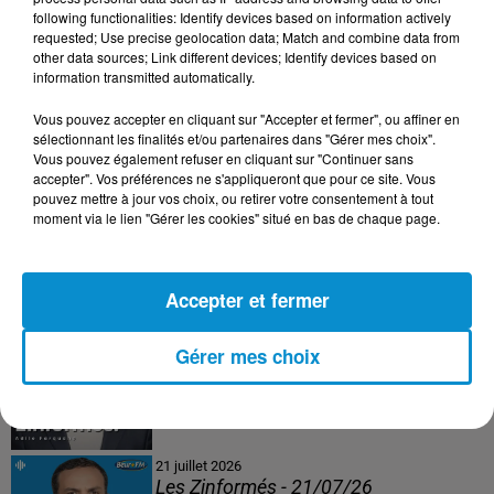
following functionalities: Identify devices based on information actively
24 juillet 2026
requested; Use precise geolocation data; Match and combine data from
Les Zinformés - 24/07/26
other data sources; Link different devices; Identify devices based on
information transmitted automatically.
Vous pouvez accepter en cliquant sur "Accepter et fermer", ou affiner en
sélectionnant les finalités et/ou partenaires dans "Gérer mes choix".
Vous pouvez également refuser en cliquant sur "Continuer sans
23 juillet 2026
accepter". Vos préférences ne s'appliqueront que pour ce site. Vous
Les Zinformés - 23/07/26
pouvez mettre à jour vos choix, ou retirer votre consentement à tout
moment via le lien "Gérer les cookies" situé en bas de chaque page.
Accepter et fermer
22 juillet 2026
Les Zinformés - 22/07/26
Gérer mes choix
21 juillet 2026
Les Zinformés - 21/07/26