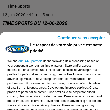
Time Sports
12 juin 2020 - 44 min 5 sec
TIME SPORTS DU 12-06-2020
Continuer sans accepter
Time Sports
Le respect de votre vie privée est notre
priorité
We and
our (447) partners
do the following data processing based on
your consent and/or our legitimate interest: Store and/or access
information on a device; Use limited data to select advertising; Create
profiles for personalised advertising; Use profiles to select personalised
advertising; Measure advertising performance; Measure content
performance; Understand audiences through statistics or combinations
of data from different sources; Develop and improve services; Create
profiles to personalise content; Use profiles to select personalised
content; Use limited data to select content; Ensure security, prevent and
DERNIERS PODCASTS
detect fraud, and fix errors; Deliver and present advertising and content;
Save and communicate privacy choices. These technologies may
process personal data such as IP address and browsing data to offer