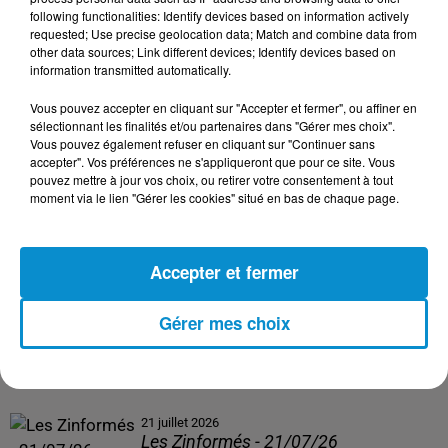
following functionalities: Identify devices based on information actively
24 juillet 2026
requested; Use precise geolocation data; Match and combine data from
Les Zinformés - 24/07/26
other data sources; Link different devices; Identify devices based on
information transmitted automatically.
Vous pouvez accepter en cliquant sur "Accepter et fermer", ou affiner en
sélectionnant les finalités et/ou partenaires dans "Gérer mes choix".
Vous pouvez également refuser en cliquant sur "Continuer sans
23 juillet 2026
accepter". Vos préférences ne s'appliqueront que pour ce site. Vous
Les Zinformés - 23/07/26
pouvez mettre à jour vos choix, ou retirer votre consentement à tout
moment via le lien "Gérer les cookies" situé en bas de chaque page.
Accepter et fermer
22 juillet 2026
Les Zinformés - 22/07/26
Gérer mes choix
21 juillet 2026
Les Zinformés - 21/07/26