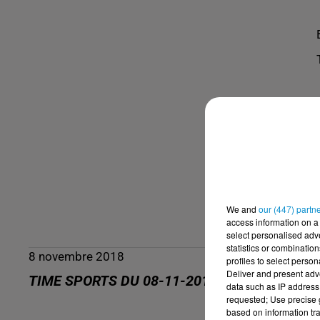
We and
our (447) partn
access information on a 
select personalised ad
statistics or combinatio
8 novembre 2018
profiles to select person
Deliver and present adv
TIME SPORTS DU 08-11-2018
data such as IP address 
requested; Use precise g
based on information tra