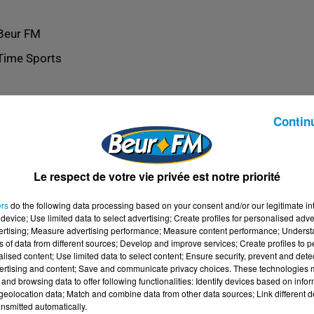
Beur FM
Time Sports
Contin
Le respect de votre vie privée est notre priorité
ers
do the following data processing based on your consent and/or our legitimate int
device; Use limited data to select advertising; Create profiles for personalised adver
vertising; Measure advertising performance; Measure content performance; Unders
ns of data from different sources; Develop and improve services; Create profiles to 
alised content; Use limited data to select content; Ensure security, prevent and detect
ertising and content; Save and communicate privacy choices. These technologies
and browsing data to offer following functionalities: Identify devices based on infor
eolocation data; Match and combine data from other data sources; Link different de
nsmitted automatically.