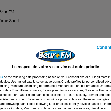
Beur FM
Time Sport
Contin
Le respect de votre vie privée est notre priorité
ers
do the following data processing based on your consent and/or our legitimate int
device; Use limited data to select advertising; Create profiles for personalised adver
vertising; Measure advertising performance; Measure content performance; Unders
ns of data from different sources; Develop and improve services; Create profiles to 
alised content; Use limited data to select content; Ensure security, prevent and detect
ertising and content; Save and communicate privacy choices. These technologies
and browsing data to offer following functionalities: Identify devices based on infor
eolocation data; Match and combine data from other data sources; Link different de