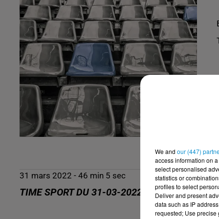
We and
our (447) partn
access information on a 
select personalised ad
31 mars 2022 - 46 min 5 sec
statistics or combinatio
profiles to select person
TIME SPORT DU 31-03-2022
Deliver and present adv
data such as IP address 
requested; Use precise g