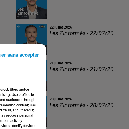
22 juillet 2026
Les Zinformés - 22/07/26
uer sans accepter
21 juillet 2026
Les Zinformés - 21/07/26
erest: Store and/or
tising; Use profiles to
tand audiences through
20 juillet 2026
Les Zinformés - 20/07/26
personalise content; Use
 fraud, and fix errors;
 may process personal
mation actively
vices; Identify devices