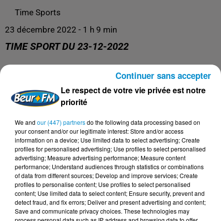
Time Sports
23 décembre 2022 - 1 h 9 min
TIME SPORT DU 23-12-2022
Continuer sans accepter
Le meilleur de l'actualité sportive !
Le respect de votre vie privée est notre
priorité
We and
our (447) partners
do the following data processing based on
your consent and/or our legitimate interest: Store and/or access
information on a device; Use limited data to select advertising; Create
profiles for personalised advertising; Use profiles to select personalised
advertising; Measure advertising performance; Measure content
performance; Understand audiences through statistics or combinations
of data from different sources; Develop and improve services; Create
profiles to personalise content; Use profiles to select personalised
content; Use limited data to select content; Ensure security, prevent and
DERNIERS PODCASTS
detect fraud, and fix errors; Deliver and present advertising and content;
Save and communicate privacy choices. These technologies may
process personal data such as IP address and browsing data to offer