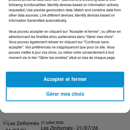
following functionalities: Identify devices based on information actively
24 juillet 2026
requested; Use precise geolocation data; Match and combine data from
Les Zinformés - 24/07/26
other data sources; Link different devices; Identify devices based on
information transmitted automatically.
Vous pouvez accepter en cliquant sur "Accepter et fermer", ou affiner en
sélectionnant les finalités et/ou partenaires dans "Gérer mes choix".
Vous pouvez également refuser en cliquant sur "Continuer sans
23 juillet 2026
accepter". Vos préférences ne s'appliqueront que pour ce site. Vous
Les Zinformés - 23/07/26
pouvez mettre à jour vos choix, ou retirer votre consentement à tout
moment via le lien "Gérer les cookies" situé en bas de chaque page.
Accepter et fermer
22 juillet 2026
Les Zinformés - 22/07/26
Gérer mes choix
21 juillet 2026
Les Zinformés - 21/07/26