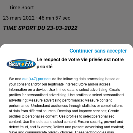
Time Sport
23 mars 2022 - 46 min 57 sec
TIME SPORT DU 23-03-2022
Continuer sans accepter
Le meilleur de l'actualité sportive !
Le respect de votre vie privée est notre
priorité
We and
our (447) partners
do the following data processing based on
your consent and/or our legitimate interest: Store and/or access
information on a device; Use limited data to select advertising; Create
profiles for personalised advertising; Use profiles to select personalised
advertising; Measure advertising performance; Measure content
performance; Understand audiences through statistics or combinations
of data from different sources; Develop and improve services; Create
profiles to personalise content; Use profiles to select personalised
content; Use limited data to select content; Ensure security, prevent and
detect fraud, and fix errors; Deliver and present advertising and content;
Save and communicate privacy choices. These technologies may