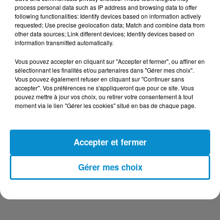
DERNIERS PODCASTS
process personal data such as IP address and browsing data to offer
following functionalities: Identify devices based on information actively
requested; Use precise geolocation data; Match and combine data from
24 juillet 2026
other data sources; Link different devices; Identify devices based on
Les Zinformés - 24/07/26
information transmitted automatically.
Vous pouvez accepter en cliquant sur "Accepter et fermer", ou affiner en
sélectionnant les finalités et/ou partenaires dans "Gérer mes choix".
Vous pouvez également refuser en cliquant sur "Continuer sans
accepter". Vos préférences ne s'appliqueront que pour ce site. Vous
23 juillet 2026
pouvez mettre à jour vos choix, ou retirer votre consentement à tout
Les Zinformés - 23/07/26
moment via le lien "Gérer les cookies" situé en bas de chaque page.
Accepter et fermer
22 juillet 2026
Gérer mes choix
Les Zinformés - 22/07/26