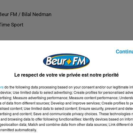
Beur FM / Bilal Nedman
Time Sport
Contin
Le respect de votre vie privée est notre priorité
ers
do the following data processing based on your consent and/or our legitimate int
device; Use limited data to select advertising; Create profiles for personalised adver
vertising; Measure advertising performance; Measure content performance; Unders
ns of data from different sources; Develop and improve services; Create profiles to 
alised content; Use limited data to select content; Ensure security, prevent and detect
ertising and content; Save and communicate privacy choices. These technologies
and browsing data to offer following functionalities: Identify devices based on infor
eolocation data; Match and combine data from other data sources; Link different de
nsmitted automatically.