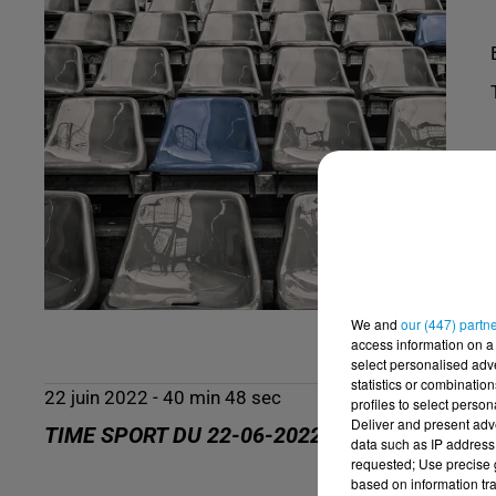
We and
our (447) partn
access information on a 
select personalised ad
statistics or combinatio
22 juin 2022 - 40 min 48 sec
profiles to select person
Deliver and present adv
TIME SPORT DU 22-06-2022
data such as IP address 
requested; Use precise g
based on information tra