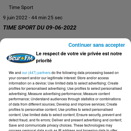
Time Sport
9 juin 2022 - 44 min 25 sec
TIME SPORT DU 09-06-2022
Continuer sans accepter
Le meilleur de l'actualité sportive !
Le respect de votre vie privée est notre
priorité
We and
our (447) partners
do the following data processing based on
your consent and/or our legitimate interest: Store and/or access
information on a device; Use limited data to select advertising; Create
profiles for personalised advertising; Use profiles to select personalised
advertising; Measure advertising performance; Measure content
performance; Understand audiences through statistics or combinations
of data from different sources; Develop and improve services; Create
profiles to personalise content; Use profiles to select personalised
content; Use limited data to select content; Ensure security, prevent and
DERNIERS PODCASTS
detect fraud, and fix errors; Deliver and present advertising and content;
Save and communicate privacy choices. These technologies may
process personal data such as IP address and browsing data to offer