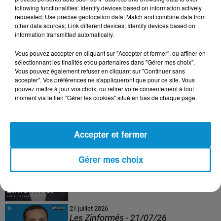
following functionalities: Identify devices based on information actively
24 juillet 2026
requested; Use precise geolocation data; Match and combine data from
Les Zinformés - 24/07/26
other data sources; Link different devices; Identify devices based on
information transmitted automatically.
Vous pouvez accepter en cliquant sur "Accepter et fermer", ou affiner en
sélectionnant les finalités et/ou partenaires dans "Gérer mes choix".
Vous pouvez également refuser en cliquant sur "Continuer sans
23 juillet 2026
accepter". Vos préférences ne s'appliqueront que pour ce site. Vous
Les Zinformés - 23/07/26
pouvez mettre à jour vos choix, ou retirer votre consentement à tout
moment via le lien "Gérer les cookies" situé en bas de chaque page.
Accepter et fermer
22 juillet 2026
Les Zinformés - 22/07/26
Gérer mes choix
21 juillet 2026
Les Zinformés - 21/07/26