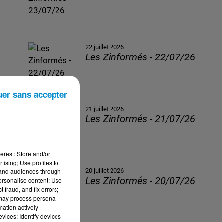
22 juillet 2026
Les Zinformés - 22/07/26
uer sans accepter
21 juillet 2026
Les Zinformés - 21/07/26
erest: Store and/or
tising; Use profiles to
tand audiences through
20 juillet 2026
Les Zinformés - 20/07/26
personalise content; Use
 fraud, and fix errors;
 may process personal
mation actively
vices; Identify devices