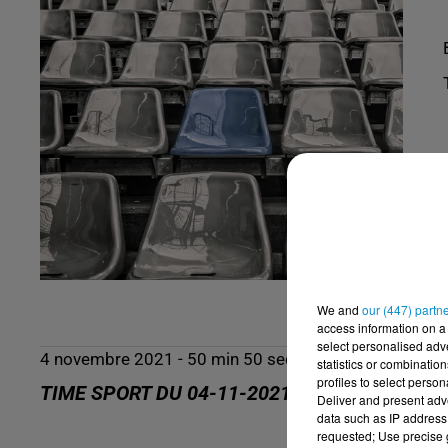
We and
our (447) partn
access information on a 
select personalised ad
4 novembre 2021 - 50 min 50 sec
statistics or combinatio
profiles to select person
TIME SPORT DU 04-11-2021
Deliver and present adv
data such as IP address 
requested; Use precise g