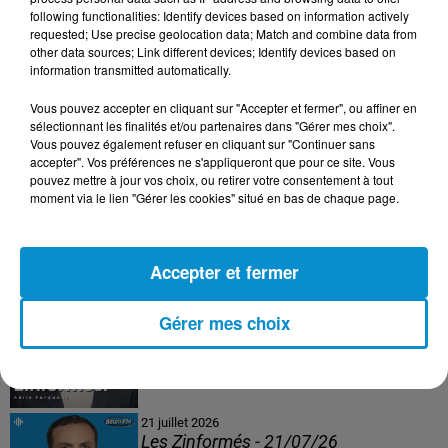
following functionalities: Identify devices based on information actively
24 juillet 2026
requested; Use precise geolocation data; Match and combine data from
Les Zinformés - 24/07/26
other data sources; Link different devices; Identify devices based on
information transmitted automatically.
Vous pouvez accepter en cliquant sur "Accepter et fermer", ou affiner en
sélectionnant les finalités et/ou partenaires dans "Gérer mes choix".
Vous pouvez également refuser en cliquant sur "Continuer sans
23 juillet 2026
accepter". Vos préférences ne s'appliqueront que pour ce site. Vous
Les Zinformés - 23/07/26
pouvez mettre à jour vos choix, ou retirer votre consentement à tout
moment via le lien "Gérer les cookies" situé en bas de chaque page.
Accepter et fermer
22 juillet 2026
Les Zinformés - 22/07/26
Gérer mes choix
21 juillet 2026
Les Zinformés - 21/07/26