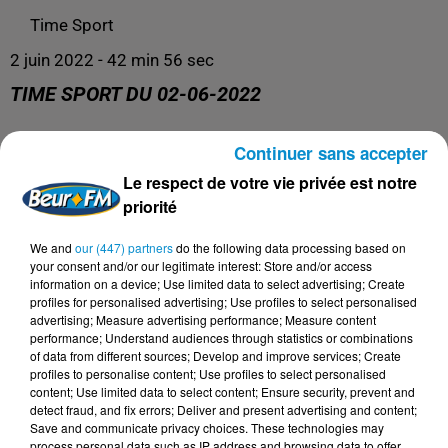
Time Sport
2 juin 2022 - 42 min 56 sec
TIME SPORT DU 02-06-2022
Continuer sans accepter
Le meilleur de l'actualité sportive !
Le respect de votre vie privée est notre
priorité
We and
our (447) partners
do the following data processing based on
your consent and/or our legitimate interest: Store and/or access
information on a device; Use limited data to select advertising; Create
profiles for personalised advertising; Use profiles to select personalised
advertising; Measure advertising performance; Measure content
performance; Understand audiences through statistics or combinations
of data from different sources; Develop and improve services; Create
profiles to personalise content; Use profiles to select personalised
content; Use limited data to select content; Ensure security, prevent and
DERNIERS PODCASTS
detect fraud, and fix errors; Deliver and present advertising and content;
Save and communicate privacy choices. These technologies may
process personal data such as IP address and browsing data to offer