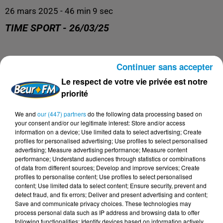
26 mars 2025 - 46 min 9 sec
TIME SPORT - 26/03/25
Time Sports
Continuer sans accepter
Le respect de votre vie privée est notre
priorité
We and
our (447) partners
do the following data processing based on
your consent and/or our legitimate interest: Store and/or access
information on a device; Use limited data to select advertising; Create
profiles for personalised advertising; Use profiles to select personalised
advertising; Measure advertising performance; Measure content
performance; Understand audiences through statistics or combinations
of data from different sources; Develop and improve services; Create
profiles to personalise content; Use profiles to select personalised
DERNIERS PODCASTS
content; Use limited data to select content; Ensure security, prevent and
detect fraud, and fix errors; Deliver and present advertising and content;
Save and communicate privacy choices. These technologies may
process personal data such as IP address and browsing data to offer
24 juillet 2026
following functionalities: Identify devices based on information actively