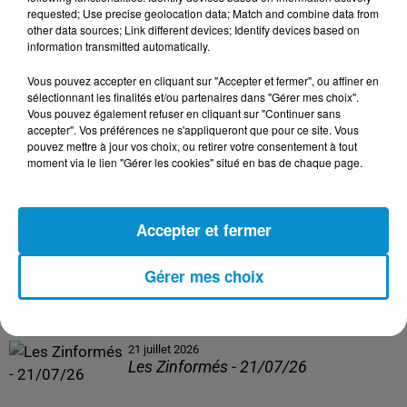
Les Zinformés - 24/07/26
requested; Use precise geolocation data; Match and combine data from
other data sources; Link different devices; Identify devices based on
information transmitted automatically.
Vous pouvez accepter en cliquant sur "Accepter et fermer", ou affiner en
sélectionnant les finalités et/ou partenaires dans "Gérer mes choix".
23 juillet 2026
Vous pouvez également refuser en cliquant sur "Continuer sans
Les Zinformés - 23/07/26
accepter". Vos préférences ne s'appliqueront que pour ce site. Vous
pouvez mettre à jour vos choix, ou retirer votre consentement à tout
moment via le lien "Gérer les cookies" situé en bas de chaque page.
Accepter et fermer
22 juillet 2026
Les Zinformés - 22/07/26
Gérer mes choix
21 juillet 2026
Les Zinformés - 21/07/26