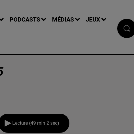
PODCASTS
MÉDIAS
JEUX
5
Lecture (49 min 2 sec)