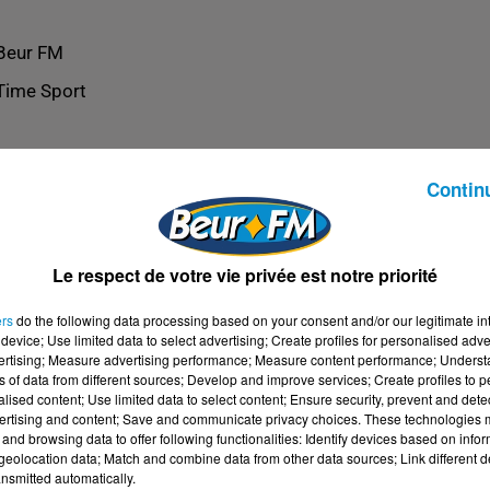
Beur FM
Time Sport
Contin
Le respect de votre vie privée est notre priorité
ers
do the following data processing based on your consent and/or our legitimate int
device; Use limited data to select advertising; Create profiles for personalised adver
vertising; Measure advertising performance; Measure content performance; Unders
ns of data from different sources; Develop and improve services; Create profiles to 
alised content; Use limited data to select content; Ensure security, prevent and detect
ertising and content; Save and communicate privacy choices. These technologies
and browsing data to offer following functionalities: Identify devices based on infor
eolocation data; Match and combine data from other data sources; Link different de
nsmitted automatically.