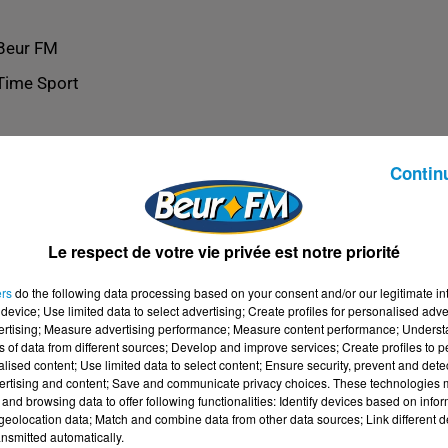
Beur FM
Time Sport
Contin
Le respect de votre vie privée est notre priorité
ers
do the following data processing based on your consent and/or our legitimate int
device; Use limited data to select advertising; Create profiles for personalised adver
vertising; Measure advertising performance; Measure content performance; Unders
ns of data from different sources; Develop and improve services; Create profiles to 
alised content; Use limited data to select content; Ensure security, prevent and detect
ertising and content; Save and communicate privacy choices. These technologies
and browsing data to offer following functionalities: Identify devices based on infor
eolocation data; Match and combine data from other data sources; Link different de
nsmitted automatically.