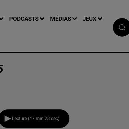
PODCASTS
MÉDIAS
JEUX
5
Lecture (47 min 23 sec)