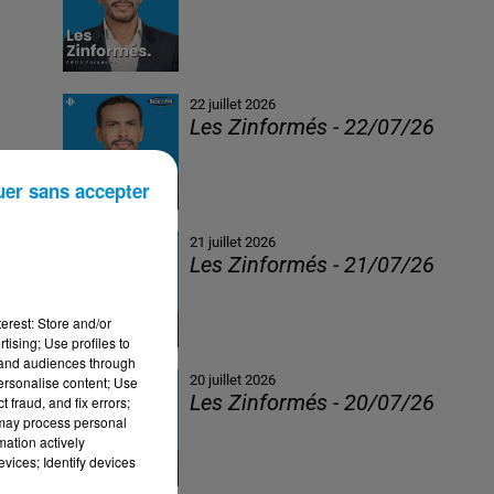
22 juillet 2026
Les Zinformés - 22/07/26
uer sans accepter
21 juillet 2026
Les Zinformés - 21/07/26
erest: Store and/or
tising; Use profiles to
tand audiences through
20 juillet 2026
personalise content; Use
Les Zinformés - 20/07/26
 fraud, and fix errors;
 may process personal
mation actively
vices; Identify devices