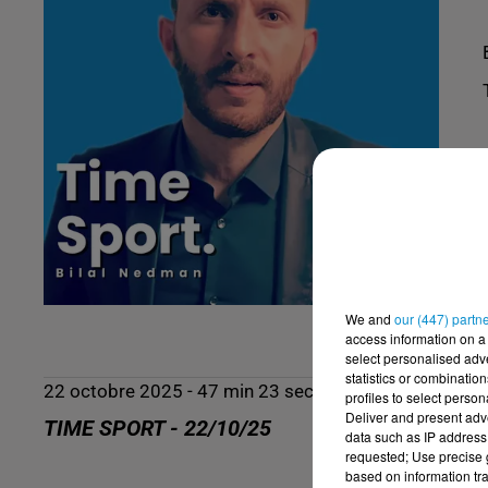
We and
our (447) partn
access information on a 
select personalised ad
statistics or combinatio
22 octobre 2025 - 47 min 23 sec
profiles to select person
Deliver and present adv
TIME SPORT - 22/10/25
data such as IP address 
requested; Use precise g
based on information tra