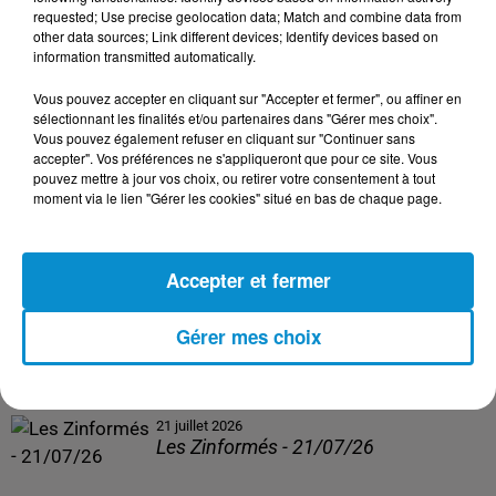
Les Zinformés - 24/07/26
requested; Use precise geolocation data; Match and combine data from
other data sources; Link different devices; Identify devices based on
information transmitted automatically.
Vous pouvez accepter en cliquant sur "Accepter et fermer", ou affiner en
sélectionnant les finalités et/ou partenaires dans "Gérer mes choix".
23 juillet 2026
Vous pouvez également refuser en cliquant sur "Continuer sans
Les Zinformés - 23/07/26
accepter". Vos préférences ne s'appliqueront que pour ce site. Vous
pouvez mettre à jour vos choix, ou retirer votre consentement à tout
moment via le lien "Gérer les cookies" situé en bas de chaque page.
Accepter et fermer
22 juillet 2026
Les Zinformés - 22/07/26
Gérer mes choix
21 juillet 2026
Les Zinformés - 21/07/26