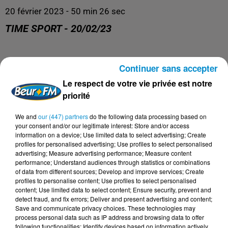
20 février 2023 - 50 min 26 sec
TIME SPORT - 20/02/23
Time Sports
Continuer sans accepter
Le respect de votre vie privée est notre
priorité
We and
our (447) partners
do the following data processing based on
your consent and/or our legitimate interest: Store and/or access
information on a device; Use limited data to select advertising; Create
profiles for personalised advertising; Use profiles to select personalised
advertising; Measure advertising performance; Measure content
performance; Understand audiences through statistics or combinations
of data from different sources; Develop and improve services; Create
profiles to personalise content; Use profiles to select personalised
DERNIERS PODCASTS
content; Use limited data to select content; Ensure security, prevent and
detect fraud, and fix errors; Deliver and present advertising and content;
Save and communicate privacy choices. These technologies may
process personal data such as IP address and browsing data to offer
24 juillet 2026
following functionalities: Identify devices based on information actively