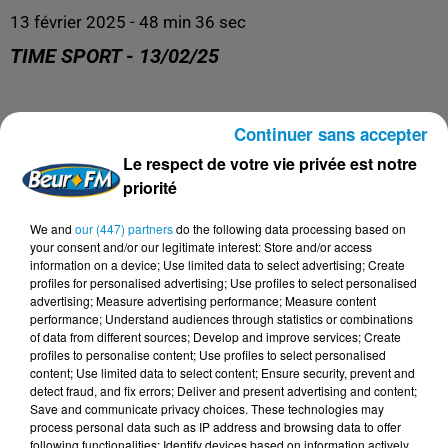
13 février 2025 - 48 min 36 sec
TIME SPORT - 13/02/25
Time Sports
Continuer sans accepter
Le respect de votre vie privée est notre
priorité
We and
our (447) partners
do the following data processing based on
your consent and/or our legitimate interest: Store and/or access
information on a device; Use limited data to select advertising; Create
profiles for personalised advertising; Use profiles to select personalised
advertising; Measure advertising performance; Measure content
performance; Understand audiences through statistics or combinations
of data from different sources; Develop and improve services; Create
profiles to personalise content; Use profiles to select personalised
DERNIERS PODCASTS
content; Use limited data to select content; Ensure security, prevent and
detect fraud, and fix errors; Deliver and present advertising and content;
Save and communicate privacy choices. These technologies may
process personal data such as IP address and browsing data to offer
24 juillet 2026
following functionalities: Identify devices based on information actively