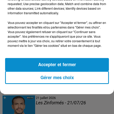
Les Zinformés - 24/07/26
requested; Use precise geolocation data; Match and combine data from
other data sources; Link different devices; Identify devices based on
information transmitted automatically.
Vous pouvez accepter en cliquant sur "Accepter et fermer", ou affiner en
sélectionnant les finalités et/ou partenaires dans "Gérer mes choix".
23 juillet 2026
Vous pouvez également refuser en cliquant sur "Continuer sans
Les Zinformés - 23/07/26
accepter". Vos préférences ne s'appliqueront que pour ce site. Vous
pouvez mettre à jour vos choix, ou retirer votre consentement à tout
moment via le lien "Gérer les cookies" situé en bas de chaque page.
Accepter et fermer
22 juillet 2026
Les Zinformés - 22/07/26
Gérer mes choix
21 juillet 2026
Les Zinformés - 21/07/26