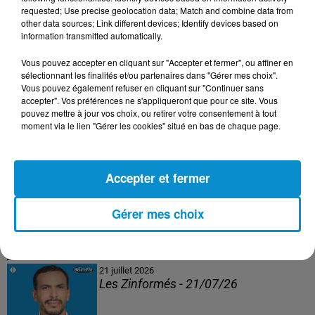
Les Zinformés - 24/07/26
requested; Use precise geolocation data; Match and combine data from
other data sources; Link different devices; Identify devices based on
information transmitted automatically.
Vous pouvez accepter en cliquant sur "Accepter et fermer", ou affiner en
sélectionnant les finalités et/ou partenaires dans "Gérer mes choix".
23 juillet 2026
Vous pouvez également refuser en cliquant sur "Continuer sans
Les Zinformés - 23/07/26
accepter". Vos préférences ne s'appliqueront que pour ce site. Vous
pouvez mettre à jour vos choix, ou retirer votre consentement à tout
moment via le lien "Gérer les cookies" situé en bas de chaque page.
Accepter et fermer
22 juillet 2026
Les Zinformés - 22/07/26
Gérer mes choix
21 juillet 2026
Les Zinformés - 21/07/26