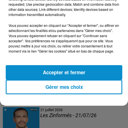
Les Zinformés - 24/07/26
requested; Use precise geolocation data; Match and combine data from
other data sources; Link different devices; Identify devices based on
information transmitted automatically.
Vous pouvez accepter en cliquant sur "Accepter et fermer", ou affiner en
sélectionnant les finalités et/ou partenaires dans "Gérer mes choix".
23 juillet 2026
Vous pouvez également refuser en cliquant sur "Continuer sans
Les Zinformés - 23/07/26
accepter". Vos préférences ne s'appliqueront que pour ce site. Vous
pouvez mettre à jour vos choix, ou retirer votre consentement à tout
moment via le lien "Gérer les cookies" situé en bas de chaque page.
Accepter et fermer
22 juillet 2026
Les Zinformés - 22/07/26
Gérer mes choix
21 juillet 2026
Les Zinformés - 21/07/26