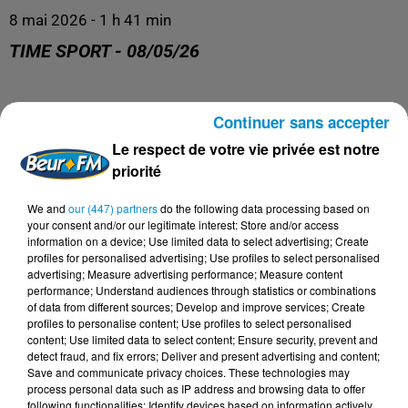
8 mai 2026 - 1 h 41 min
TIME SPORT - 08/05/26
Time Sports
Continuer sans accepter
Le respect de votre vie privée est notre
priorité
We and
our (447) partners
do the following data processing based on
your consent and/or our legitimate interest: Store and/or access
information on a device; Use limited data to select advertising; Create
profiles for personalised advertising; Use profiles to select personalised
advertising; Measure advertising performance; Measure content
performance; Understand audiences through statistics or combinations
of data from different sources; Develop and improve services; Create
profiles to personalise content; Use profiles to select personalised
DERNIERS PODCASTS
content; Use limited data to select content; Ensure security, prevent and
detect fraud, and fix errors; Deliver and present advertising and content;
Save and communicate privacy choices. These technologies may
process personal data such as IP address and browsing data to offer
24 juillet 2026
following functionalities: Identify devices based on information actively