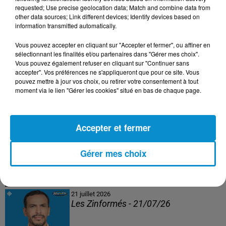
Les Zinformés - 24/07/26
requested; Use precise geolocation data; Match and combine data from
other data sources; Link different devices; Identify devices based on
information transmitted automatically.
Vous pouvez accepter en cliquant sur "Accepter et fermer", ou affiner en
sélectionnant les finalités et/ou partenaires dans "Gérer mes choix".
23 juillet 2026
Vous pouvez également refuser en cliquant sur "Continuer sans
Les Zinformés - 23/07/26
accepter". Vos préférences ne s'appliqueront que pour ce site. Vous
pouvez mettre à jour vos choix, ou retirer votre consentement à tout
moment via le lien "Gérer les cookies" situé en bas de chaque page.
Accepter et fermer
22 juillet 2026
Les Zinformés - 22/07/26
Gérer mes choix
21 juillet 2026
Les Zinformés - 21/07/26