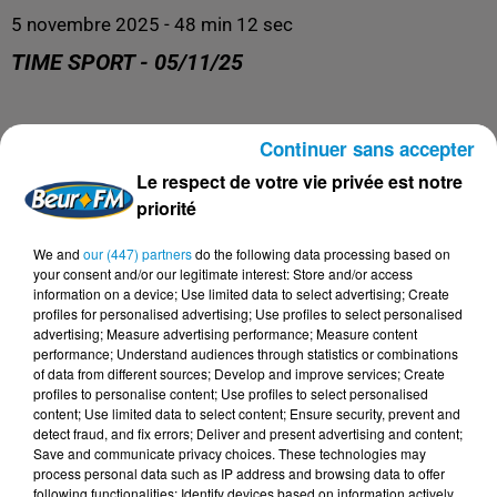
5 novembre 2025 - 48 min 12 sec
TIME SPORT - 05/11/25
Time Sports
Continuer sans accepter
Le respect de votre vie privée est notre
priorité
We and
our (447) partners
do the following data processing based on
your consent and/or our legitimate interest: Store and/or access
information on a device; Use limited data to select advertising; Create
profiles for personalised advertising; Use profiles to select personalised
advertising; Measure advertising performance; Measure content
performance; Understand audiences through statistics or combinations
of data from different sources; Develop and improve services; Create
profiles to personalise content; Use profiles to select personalised
DERNIERS PODCASTS
content; Use limited data to select content; Ensure security, prevent and
detect fraud, and fix errors; Deliver and present advertising and content;
Save and communicate privacy choices. These technologies may
process personal data such as IP address and browsing data to offer
24 juillet 2026
following functionalities: Identify devices based on information actively