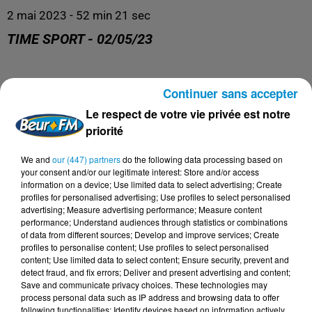
2 mai 2023 - 52 min 21 sec
TIME SPORT - 02/05/23
Time Sports
Continuer sans accepter
Le respect de votre vie privée est notre
priorité
We and
our (447) partners
do the following data processing based on
your consent and/or our legitimate interest: Store and/or access
information on a device; Use limited data to select advertising; Create
profiles for personalised advertising; Use profiles to select personalised
advertising; Measure advertising performance; Measure content
performance; Understand audiences through statistics or combinations
of data from different sources; Develop and improve services; Create
profiles to personalise content; Use profiles to select personalised
DERNIERS PODCASTS
content; Use limited data to select content; Ensure security, prevent and
detect fraud, and fix errors; Deliver and present advertising and content;
Save and communicate privacy choices. These technologies may
process personal data such as IP address and browsing data to offer
24 juillet 2026
following functionalities: Identify devices based on information actively