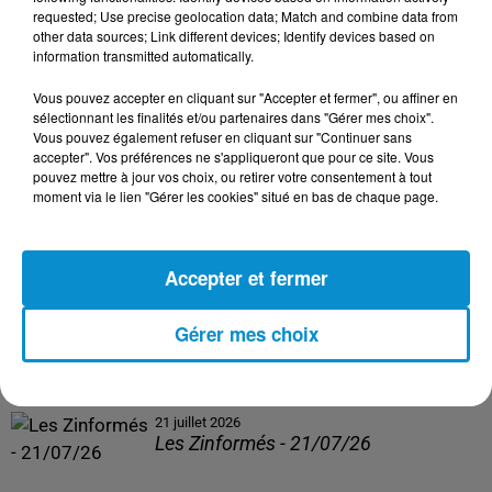
Les Zinformés - 24/07/26
requested; Use precise geolocation data; Match and combine data from
other data sources; Link different devices; Identify devices based on
information transmitted automatically.
Vous pouvez accepter en cliquant sur "Accepter et fermer", ou affiner en
sélectionnant les finalités et/ou partenaires dans "Gérer mes choix".
23 juillet 2026
Vous pouvez également refuser en cliquant sur "Continuer sans
Les Zinformés - 23/07/26
accepter". Vos préférences ne s'appliqueront que pour ce site. Vous
pouvez mettre à jour vos choix, ou retirer votre consentement à tout
moment via le lien "Gérer les cookies" situé en bas de chaque page.
Accepter et fermer
22 juillet 2026
Les Zinformés - 22/07/26
Gérer mes choix
21 juillet 2026
Les Zinformés - 21/07/26