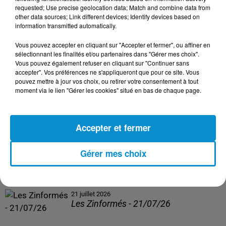
Les Zinformés - 24/07/26
requested; Use precise geolocation data; Match and combine data from
other data sources; Link different devices; Identify devices based on
information transmitted automatically.
Vous pouvez accepter en cliquant sur "Accepter et fermer", ou affiner en
sélectionnant les finalités et/ou partenaires dans "Gérer mes choix".
23 juillet 2026
Vous pouvez également refuser en cliquant sur "Continuer sans
Les Zinformés - 23/07/26
accepter". Vos préférences ne s'appliqueront que pour ce site. Vous
pouvez mettre à jour vos choix, ou retirer votre consentement à tout
moment via le lien "Gérer les cookies" situé en bas de chaque page.
Accepter et fermer
22 juillet 2026
Les Zinformés - 22/07/26
Gérer mes choix
21 juillet 2026
Les Zinformés - 21/07/26