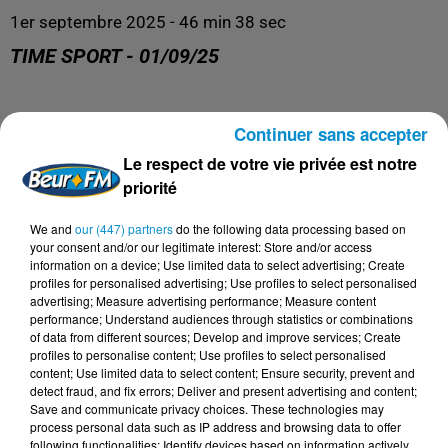
1er septembre 2025 - 46 min 38 sec
TIME SPORT - 01/09/25
Time Sports
Continuer sans accepter
Le respect de votre vie privée est notre
priorité
We and
our (447) partners
do the following data processing based on
your consent and/or our legitimate interest: Store and/or access
information on a device; Use limited data to select advertising; Create
profiles for personalised advertising; Use profiles to select personalised
advertising; Measure advertising performance; Measure content
performance; Understand audiences through statistics or combinations
of data from different sources; Develop and improve services; Create
profiles to personalise content; Use profiles to select personalised
DERNIERS PODCASTS
content; Use limited data to select content; Ensure security, prevent and
detect fraud, and fix errors; Deliver and present advertising and content;
Save and communicate privacy choices. These technologies may
process personal data such as IP address and browsing data to offer
24 juillet 2026
following functionalities: Identify devices based on information actively