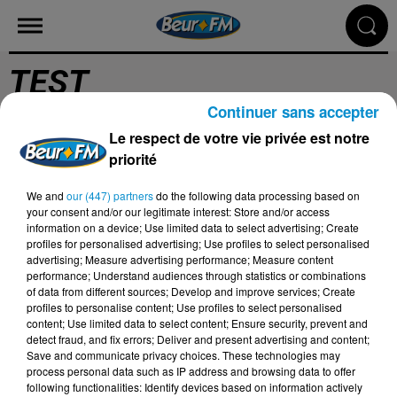
TEST
Continuer sans accepter
Le respect de votre vie privée est notre
Test
priorité
We and
our (447) partners
do the following data processing based on
your consent and/or our legitimate interest: Store and/or access
information on a device; Use limited data to select advertising; Create
profiles for personalised advertising; Use profiles to select personalised
advertising; Measure advertising performance; Measure content
RADIO
ACTU
PODCASTS
performance; Understand audiences through statistics or combinations
of data from different sources; Develop and improve services; Create
profiles to personalise content; Use profiles to select personalised
MÉDIAS
JEUX
CONTACT
content; Use limited data to select content; Ensure security, prevent and
detect fraud, and fix errors; Deliver and present advertising and content;
Save and communicate privacy choices. These technologies may
process personal data such as IP address and browsing data to offer
following functionalities: Identify devices based on information actively