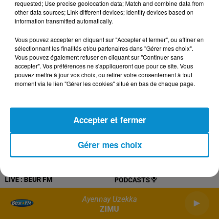
requested; Use precise geolocation data; Match and combine data from
Mentions légales
Conditions Générales d'Utilisation
other data sources; Link different devices; Identify devices based on
information transmitted automatically.
Politique de confidentialité
Politique Cookies
Vous pouvez accepter en cliquant sur "Accepter et fermer", ou affiner en
sélectionnant les finalités et/ou partenaires dans "Gérer mes choix".
Gestion des cookies
Plan du site
Vous pouvez également refuser en cliquant sur "Continuer sans
accepter". Vos préférences ne s'appliqueront que pour ce site. Vous
pouvez mettre à jour vos choix, ou retirer votre consentement à tout
Archives
2026
2025
2024
2023
2022
moment via le lien "Gérer les cookies" situé en bas de chaque page.
Accepter et fermer
Gérer mes choix
LIVE :
BEUR FM
PODCASTS
Ayennay Uzekka
ZIMU