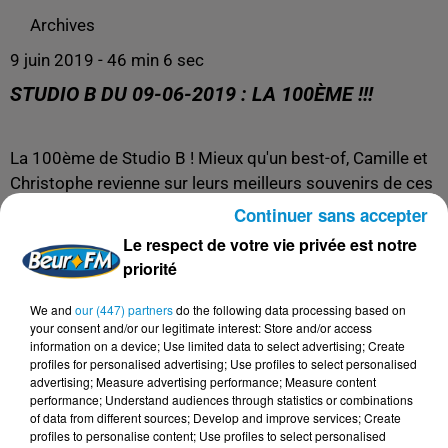
Archives
9 juin 2019 - 46 min 6 sec
STUDIO B DU 09-06-2019 : LA 100ÈME !!!
La 100ème de Studio B ! Mieux qu'un best-of, Camille et
Christophe revienne sur leurs meilleurs souvenirs de ces
2 ans et demi d'émission: des réactions inatendues
Continuer sans accepter
d'invités, des fous rire, des cadeaux improbables, de
Le respect de votre vie privée est notre
profondes réflexions philosophiques, des pièges...
priorité
Collector !
We and
our (447) partners
do the following data processing based on
your consent and/or our legitimate interest: Store and/or access
information on a device; Use limited data to select advertising; Create
profiles for personalised advertising; Use profiles to select personalised
advertising; Measure advertising performance; Measure content
performance; Understand audiences through statistics or combinations
of data from different sources; Develop and improve services; Create
profiles to personalise content; Use profiles to select personalised