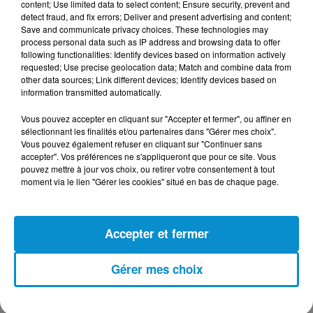
content; Use limited data to select content; Ensure security, prevent and
detect fraud, and fix errors; Deliver and present advertising and content;
Save and communicate privacy choices. These technologies may
process personal data such as IP address and browsing data to offer
following functionalities: Identify devices based on information actively
DERNIERS PODCASTS
requested; Use precise geolocation data; Match and combine data from
other data sources; Link different devices; Identify devices based on
information transmitted automatically.
24 juillet 2026
Les Zinformés - 24/07/26
Vous pouvez accepter en cliquant sur "Accepter et fermer", ou affiner en
sélectionnant les finalités et/ou partenaires dans "Gérer mes choix".
Vous pouvez également refuser en cliquant sur "Continuer sans
accepter". Vos préférences ne s'appliqueront que pour ce site. Vous
pouvez mettre à jour vos choix, ou retirer votre consentement à tout
moment via le lien "Gérer les cookies" situé en bas de chaque page.
23 juillet 2026
Les Zinformés - 23/07/26
Accepter et fermer
Gérer mes choix
22 juillet 2026
Les Zinformés - 22/07/26