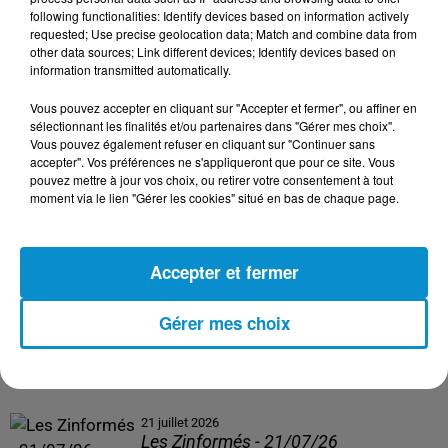
following functionalities: Identify devices based on information actively
24 juillet 2026
requested; Use precise geolocation data; Match and combine data from
Les Zinformés - 24/07/26
other data sources; Link different devices; Identify devices based on
information transmitted automatically.
Vous pouvez accepter en cliquant sur "Accepter et fermer", ou affiner en
sélectionnant les finalités et/ou partenaires dans "Gérer mes choix".
Vous pouvez également refuser en cliquant sur "Continuer sans
23 juillet 2026
accepter". Vos préférences ne s'appliqueront que pour ce site. Vous
Les Zinformés - 23/07/26
pouvez mettre à jour vos choix, ou retirer votre consentement à tout
moment via le lien "Gérer les cookies" situé en bas de chaque page.
Accepter et fermer
22 juillet 2026
Les Zinformés - 22/07/26
Gérer mes choix
21 juillet 2026
Les Zinformés - 21/07/26