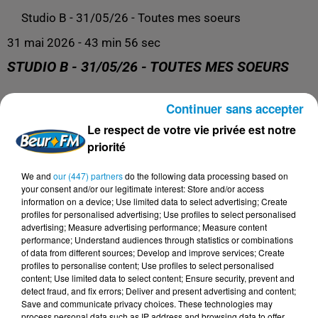
Studio B - 31/05/26 - Toutes mes soeurs
31 mai 2026 - 43 min 56 sec
STUDIO B - 31/05/26 - TOUTES MES SOEURS
Continuer sans accepter
Retrouvez nos podcasts ici.
Le respect de votre vie privée est notre
priorité
We and
our (447) partners
do the following data processing based on
your consent and/or our legitimate interest: Store and/or access
information on a device; Use limited data to select advertising; Create
profiles for personalised advertising; Use profiles to select personalised
advertising; Measure advertising performance; Measure content
performance; Understand audiences through statistics or combinations
of data from different sources; Develop and improve services; Create
profiles to personalise content; Use profiles to select personalised
content; Use limited data to select content; Ensure security, prevent and
DERNIERS PODCASTS
detect fraud, and fix errors; Deliver and present advertising and content;
Save and communicate privacy choices. These technologies may
process personal data such as IP address and browsing data to offer