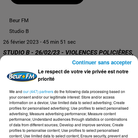
Beur FM
Studio B
26 février 2023 - 45 min 51 sec
STUDIO B - 26/02/23 - VIOLENCES POLICIÈRES,
LE COMBAT DES FAMILLES
Continuer sans accepter
Le respect de votre vie privée est notre
priorité
Retrouvez nos podcasts ici.
We and
our (447) partners
do the following data processing based on
your consent and/or our legitimate interest: Store and/or access
information on a device; Use limited data to select advertising; Create
profiles for personalised advertising; Use profiles to select personalised
advertising; Measure advertising performance; Measure content
performance; Understand audiences through statistics or combinations
of data from different sources; Develop and improve services; Create
profiles to personalise content; Use profiles to select personalised
content; Use limited data to select content; Ensure security, prevent and