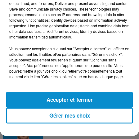
detect fraud, and fix errors; Deliver and present advertising and content;
Save and communicate privacy choices. These technologies may
process personal data such as IP address and browsing data to offer
DERNIERS PODCASTS
following functionalities: Identify devices based on information actively
requested; Use precise geolocation data; Match and combine data from
other data sources; Link different devices; Identify devices based on
information transmitted automatically.
24 juillet 2026
Les Zinformés - 24/07/26
Vous pouvez accepter en cliquant sur "Accepter et fermer", ou affiner en
sélectionnant les finalités et/ou partenaires dans "Gérer mes choix".
Vous pouvez également refuser en cliquant sur "Continuer sans
accepter". Vos préférences ne s'appliqueront que pour ce site. Vous
pouvez mettre à jour vos choix, ou retirer votre consentement à tout
moment via le lien "Gérer les cookies" situé en bas de chaque page.
23 juillet 2026
Les Zinformés - 23/07/26
Accepter et fermer
Gérer mes choix
22 juillet 2026
Les Zinformés - 22/07/26